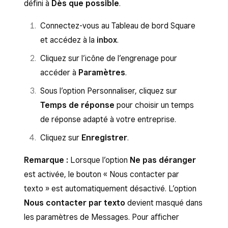
défini à
Dès que possible
.
désactivez l’option
Site Web
et si
Activez ou désactivez
Projet
.
vous en utilisez plusieurs sites, cliquez
Activez ou désactivez
Contrat
.
Connectez-vous au Tableau de bord Square
sur
Site Web
. Si vous utilisez plusieurs
et accédez à la
inbox
.
Cliquez sur
Enregistrer
.
sites, il est possible d’activer ou
Cliquez sur l’icône de l’engrenage pour
désactiver chaque site
accéder à
Paramètres
.
individuellement. Si vous utilisez
plusieurs points de vente, assurez-
Sous l’option Personnaliser, cliquez sur
vous de choisir le
Point de vente
Temps de réponse
pour choisir un temps
d’origine des réponses pour chaque
de réponse adapté à votre entreprise.
site.
Cliquez sur
Enregistrer
.
Activez ou désactivez
Facture
.
Remarque :
Lorsque l’option
Ne pas déranger
Activez ou désactivez
Estimation
.
est activée, le bouton « Nous contacter par
Activez ou désactivez
Projet
.
texto » est automatiquement désactivé. L’option
Nous contacter par texto
devient masqué dans
Activez ou désactivez
Contrat
.
les paramètres de Messages. Pour afficher
Cliquez sur
Enregistrer
.