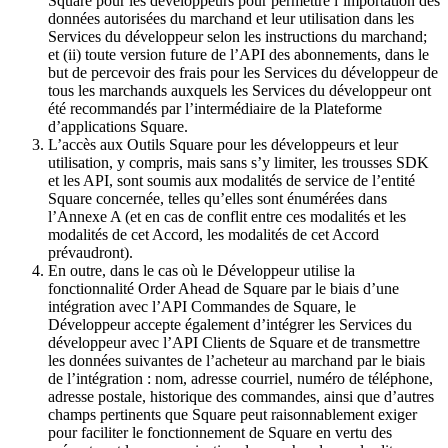
Square pour les développeurs pour permettre l’importation des
données autorisées du marchand et leur utilisation dans les
Programmes de fidélisation
Services du développeur selon les instructions du marchand;
et (ii) toute version future de l’API des abonnements, dans le
Répertoire de clients
but de percevoir des frais pour les Services du développeur de
Cartes cadeaux
tous les marchands auxquels les Services du développeur ont
été recommandés par l’intermédiaire de la Plateforme
Studio photo
d’applications Square.
L’accès aux Outils Square pour les développeurs et leur
Plateforme d’applications
utilisation, y compris, mais sans s’y limiter, les trousses SDK
et les API, sont soumis aux modalités de service de l’entité
Découvrir
Square concernée, telles qu’elles sont énumérées dans
l’Annexe A (et en cas de conflit entre ces modalités et les
Quarts de travail
modalités de cet Accord, les modalités de cet Accord
prévaudront).
Accès avancé
En outre, dans le cas où le Développeur utilise la
fonctionnalité Order Ahead de Square par le biais d’une
Découvrir
intégration avec l’API Commandes de Square, le
Développeur accepte également d’intégrer les Services du
développeur avec l’API Clients de Square et de transmettre
Aperçu de l'argent
les données suivantes de l’acheteur au marchand par le biais
Carte Square
de l’intégration : nom, adresse courriel, numéro de téléphone,
adresse postale, historique des commandes, ainsi que d’autres
Dossiers Solde
champs pertinents que Square peut raisonnablement exiger
pour faciliter le fonctionnement de Square en vertu des
Prêts aux enterprises