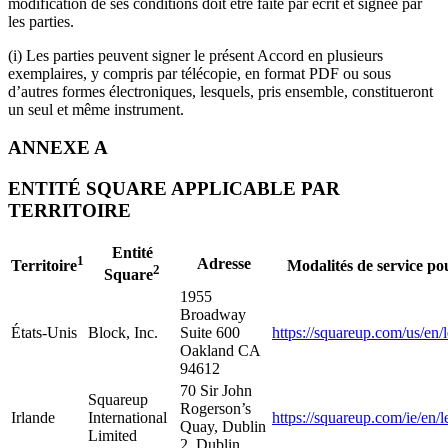
modification de ses conditions doit être faite par écrit et signée par
les parties.
(i) Les parties peuvent signer le présent Accord en plusieurs
exemplaires, y compris par télécopie, en format PDF ou sous
d’autres formes électroniques, lesquels, pris ensemble, constitueront
un seul et même instrument.
ANNEXE A
ENTITÉ SQUARE APPLICABLE PAR
TERRITOIRE
Entité
1
Adresse
Territoire
Modalités de service po
2
Square
1955
Broadway
États-Unis
Block, Inc.
Suite 600
https://squareup.com/us/en/
Oakland CA
94612
70 Sir John
Squareup
Rogerson’s
Irlande
International
https://squareup.com/ie/en/l
Quay, Dublin
Limited
2, Dublin