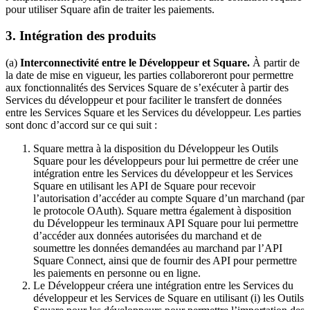
pour utiliser Square afin de traiter les paiements.
Traitement des paiements
3.
Intégration des produits
Système de point de vente
Solution PDV Square pour restaurants
(a)
Interconnectivité entre le Développeur et Square.
À partir de
la date de mise en vigueur, les parties collaboreront pour permettre
Solution PDV Square pour détaillants
aux fonctionnalités des Services Square de s’exécuter à partir des
Services du développeur et pour faciliter le transfert de données
Rendez-vous Square
entre les Services Square et les Services du développeur. Les parties
Factures
sont donc d’accord sur ce qui suit :
Commande en ligne
Square mettra à la disposition du Développeur les Outils
Square pour les développeurs pour lui permettre de créer une
Boutique en ligne
intégration entre les Services du développeur et les Services
Square en utilisant les API de Square pour recevoir
Développeurs
l’autorisation d’accéder au compte Square d’un marchand (par
le protocole OAuth). Square mettra également à disposition
Découvrir
du Développeur les terminaux API Square pour lui permettre
d’accéder aux données autorisées du marchand et de
Marketing
soumettre les données demandées au marchand par l’API
Square Connect, ainsi que de fournir des API pour permettre
Square IA
les paiements en personne ou en ligne.
Le Développeur créera une intégration entre les Services du
Messages
développeur et les Services de Square en utilisant (i) les Outils
Rapports