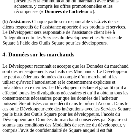
présentes et la communication du marchand avec lesdits
acheteurs, y compris les offres promotionnelles et les
Financement Square (Québec)
récompenses (
« Données de l’acheteur »
).
Transferts Instantanés
(b)
Assistance.
Chaque partie sera responsable vis-à-vis de ses
clients respectifs de l’assistance apportée à ses produits et services.
Aucun article dans votre panier
Le Développeur sera responsable de l’assistance client liée à
l’intégration entre les Services du développeur et les Services de
Square à l’aide des Outils Square pour les développeurs.
Acheter du matériel
4.
Données sur les marchands
Afficher le panier
Le Développeur reconnaît et accepte que les Données du marchand
sont des renseignements exclusifs des Marchands. Le Développeur
Historique des commandes
ne peut accéder aux données du compte d’un marchand ni les
utiliser qu’avec l’autorisation et le consentement explicites et
préalables de ce dernier. Le Développeur déclare et garantit qu’il a
effectué toutes les divulgations nécessaires et qu’il a obtenu tous les
consentements nécessaires pour que les données de l’acheteur
puissent être utilisées comme décrit dans le présent Accord. Dans le
cas où le Développeur crée des intégrations avec les Services Square
par le biais des Outils Square pour les développeurs, l’accès du
Développeur aux Données du marchand conservées par Square est
soumis aux conditions des Modalités de service du développeur, y
compris l’avis de confidentialité de Square auquel il est fait