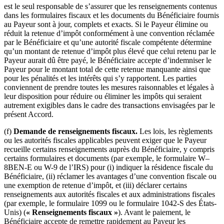
est le seul responsable de s’assurer que les renseignements contenus
dans les formulaires fiscaux et les documents du Bénéficiaire fournis
au Payeur sont à jour, complets et exacts. Si le Payeur élimine ou
réduit la retenue d’impôt conformément à une convention réclamée
par le Bénéficiaire et qu’une autorité fiscale compétente détermine
qu’un montant de retenue d’impôt plus élevé que celui retenu par le
Payeur aurait dû être payé, le Bénéficiaire accepte d’indemniser le
Payeur pour le montant total de cette retenue manquante ainsi que
pour les pénalités et les intérêts qui s’y rapportent. Les parties
conviennent de prendre toutes les mesures raisonnables et légales à
leur disposition pour réduire ou éliminer les impôts qui seraient
autrement exigibles dans le cadre des transactions envisagées par le
présent Accord.
(f)
Demande de renseignements fiscaux.
Les lois, les règlements
ou les autorités fiscales applicables peuvent exiger que le Payeur
recueille certains renseignements auprès du Bénéficiaire, y compris
certains formulaires et documents (par exemple, le formulaire W–
8BEN-E ou W-9 de l’IRS) pour (i) indiquer la résidence fiscale du
Bénéficiaire, (ii) réclamer les avantages d’une convention fiscale ou
une exemption de retenue d’impôt, et (iii) déclarer certains
renseignements aux autorités fiscales et aux administrations fiscales
(par exemple, le formulaire 1099 ou le formulaire 1042-S des États-
Unis) (
« Renseignements fiscaux »
). Avant le paiement, le
Bénéficiaire accepte de remettre rapidement au Payeur les