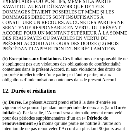
EXEMPLAIRES OU PUNITIFS, MÊME SI LA PARTIE
SAVAIT OU AURAIT DÛ SAVOIR QUE DE TELS
DOMMAGES ÉTAIENT POSSIBLES ET MÊME SI LES
DOMMAGES DIRECTS SONT INSUFFISANTS À
CONSTITUER UN RECOURS. AUCUNE DES PARTIES NE
SERA TENUE RESPONSABLE EN VERTU DU PRÉSENT
ACCORD POUR UN MONTANT SUPÉRIEUR À LA SOMME
DES FRAIS PAYÉS OU PAYABLES EN VERTU DU
PRÉSENT ACCORD AU COURS DES DOUZE (12) MOIS
PRÉCÉDANT L’APPARITION D’UNE RÉCLAMATION.
(b)
Exceptions aux limitations.
Ces limitations de responsabilité ne
s’appliquent pas aux violations des obligations de confidentialité
contenues dans le présent Accord, ni aux violations des droits de
propriété intellectuelle d’une partie par l’autre partie, ni aux
obligations d’indemnisation contenues dans le présent Accord.
12.
Durée et résiliation
(a)
Durée.
Le présent Accord prend effet à la date d’entrée en
vigueur et se poursuit pendant une période de deux ans (la
« Durée
initiale »
). Par la suite, l’Accord sera automatiquement renouvelé
pour des périodes supplémentaires d’un an (
« Période de
renouvellement »
) à moins qu’une partie ne notifie à l’autre son
intention de ne pas renouveler l’Accord au plus tard 90 jours avant