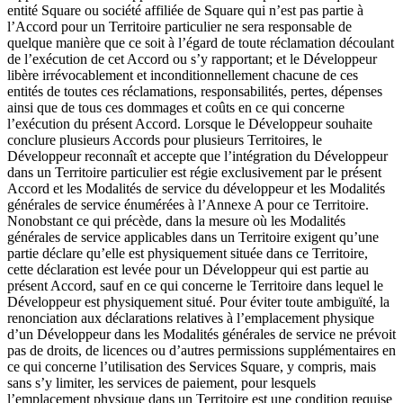
entité Square ou société affiliée de Square qui n’est pas partie à
Paysagistes
l’Accord pour un Territoire particulier ne sera responsable de
quelque manière que ce soit à l’égard de toute réclamation découlant
Matériel
de l’exécution de cet Accord ou s’y rapportant; et le Développeur
libère irrévocablement et inconditionnellement chacune de ces
entités de toutes ces réclamations, responsabilités, pertes, dépenses
Square Register
ainsi que de tous ces dommages et coûts en ce qui concerne
l’exécution du présent Accord. Lorsque le Développeur souhaite
Square Terminal
conclure plusieurs Accords pour plusieurs Territoires, le
Développeur reconnaît et accepte que l’intégration du Développeur
Square Stand
dans un Territoire particulier est régie exclusivement par le présent
Accord et les Modalités de service du développeur et les Modalités
Square Kiosk
générales de service énumérées à l’Annexe A pour ce Territoire.
Nonobstant ce qui précède, dans la mesure où les Modalités
Square Handheld
générales de service applicables dans un Territoire exigent qu’une
partie déclare qu’elle est physiquement située dans ce Territoire,
Square Reader
cette déclaration est levée pour un Développeur qui est partie au
présent Accord, sauf en ce qui concerne le Territoire dans lequel le
Accessoires
Développeur est physiquement situé. Pour éviter toute ambiguïté, la
renonciation aux déclarations relatives à l’emplacement physique
Trousses de matériel
d’un Développeur dans les Modalités générales de service ne prévoit
pas de droits, de licences ou d’autres permissions supplémentaires en
Tout le matériel
ce qui concerne l’utilisation des Services Square, y compris, mais
sans s’y limiter, les services de paiement, pour lesquels
Découvrir
l’emplacement physique dans un Territoire est une condition requise