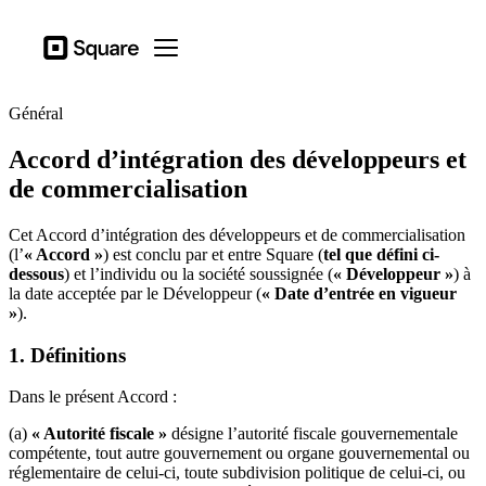
Secteurs d’actitivé
Square
Open menu
Produits
Général
Matériel
Accord d’intégration des développeurs et
Tarification
de commercialisation
Ressources
Cet Accord d’intégration des développeurs et de commercialisation
Se connecter
(l’
« Accord »
) est conclu par et entre Square (
tel que défini ci-
dessous
) et l’individu ou la société soussignée (
« Développeur »
) à
Assistance
la date acceptée par le Développeur (
« Date d’entrée en vigueur
»
).
Panier
1.
Définitions
Secteurs d’actitivé
Ailmentations et boissons
Dans le présent Accord :
Détaillants
(a)
« Autorité fiscale »
désigne l’autorité fiscale gouvernementale
compétente, tout autre gouvernement ou organe gouvernemental ou
Beauté
réglementaire de celui-ci, toute subdivision politique de celui-ci, ou