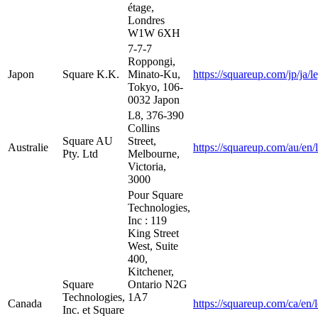
étage,
Londres
W1W 6XH
7-7-7
Roppongi,
Japon
Square K.K.
Minato-Ku,
https://squareup.com/jp/ja/l
Tokyo, 106-
0032 Japon
L8, 376-390
Collins
Square AU
Street,
Australie
https://squareup.com/au/en/
Pty. Ltd
Melbourne,
Victoria,
3000
Pour Square
Technologies,
Inc : 119
King Street
West, Suite
400,
Kitchener,
Square
Ontario N2G
Technologies,
1A7
Canada
https://squareup.com/ca/en/
Inc. et Square