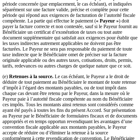
période concernée (par emplacement, le cas échéant), et indiquées
séparément sur une facture valide, précise et complète pour cette
période qui répond aux exigences de facturation de l’autorité fiscale
compétente. La partie qui effectue le paiement (
« Payeur »
) doit
payer la facture correcte et non contestée, sauf si le Payeur fournit au
Bénéficiaire un certificat d’exonération de taxes ou tout autre
document supplémentaire qui satisfait aux exigences pour établir que
les taxes indirectes autrement applicables ne doivent pas être
facturées. Le Payeur ne sera pas responsable du paiement de toute
taxe indirecte que le Bénéficiaire omet de préciser sur la facture
originale applicable ou des autres taxes, cotisations, droits, permis,
tarifs, redevances ou autres charges de quelque nature que ce soit.
(e)
Retenues à la source.
Le cas échéant, le Payeur a le droit de
déduire de tout paiement au Bénéficiaire le montant de toute retenue
d’impôt à l’égard des montants payables, ou de tout impôt dans
chaque cas devant être retenu par le Payeur, dans la mesure où le
Payeur paie à l’autorité fiscale compétente au nom du Bénéficiaire
ces impôts. Tous les montants ainsi retenus sont considérés comme
ayant été payés à toutes les fins du présent Accord. Sur présentation
au Payeur par le Bénéficiaire de formulaires fiscaux et de documents
appropriés et en temps opportun revendiquant les avantages d’une
convention fiscale applicable aux montants payables, le Payeur
accepte de réduire ou d’éliminer la retenue à la source
conformément à cette revendication de convention. Le Bénéficiaire