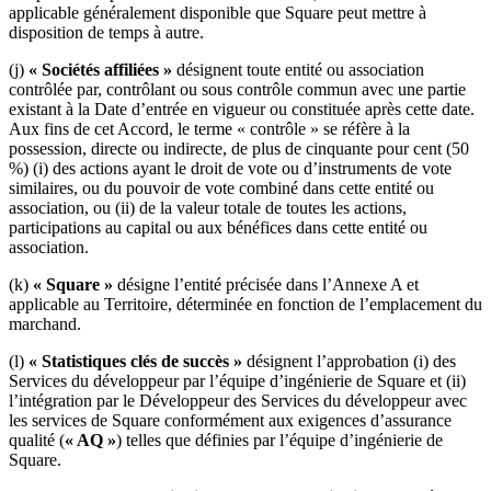
Découvrir
applicable généralement disponible que Square peut mettre à
disposition de temps à autre.
Aperçu
(j)
« Sociétés affiliées »
désignent toute entité ou association
contrôlée par, contrôlant ou sous contrôle commun avec une partie
Types
existant à la Date d’entrée en vigueur ou constituée après cette date.
Aux fins de cet Accord, le terme « contrôle » se réfère à la
Vêtements et accessoires
possession, directe ou indirecte, de plus de cinquante pour cent (50
%) (i) des actions ayant le droit de vote ou d’instruments de vote
Articles pour la maison et cadeaux
similaires, ou du pouvoir de vote combiné dans cette entité ou
association, ou (ii) de la valeur totale de toutes les actions,
Bière, vin et spiritueux
participations au capital ou aux bénéfices dans cette entité ou
Épiceries et dépanneurs
association.
(k)
« Square »
désigne l’entité précisée dans l’Annexe A et
Découvrir
applicable au Territoire, déterminée en fonction de l’emplacement du
marchand.
Aperçu
(l)
« Statistiques clés de succès »
désignent l’approbation (i) des
Types
Services du développeur par l’équipe d’ingénierie de Square et (ii)
l’intégration par le Développeur des Services du développeur avec
Salon de beauté
les services de Square conformément aux exigences d’assurance
qualité (
« AQ »
) telles que définies par l’équipe d’ingénierie de
Salon de manucure
Square.
Salon de coiffure