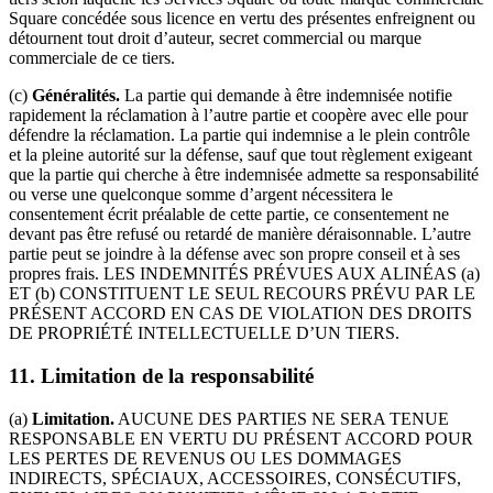
Square concédée sous licence en vertu des présentes enfreignent ou
détournent tout droit d’auteur, secret commercial ou marque
commerciale de ce tiers.
(c)
Généralités.
La partie qui demande à être indemnisée notifie
rapidement la réclamation à l’autre partie et coopère avec elle pour
défendre la réclamation. La partie qui indemnise a le plein contrôle
et la pleine autorité sur la défense, sauf que tout règlement exigeant
que la partie qui cherche à être indemnisée admette sa responsabilité
ou verse une quelconque somme d’argent nécessitera le
consentement écrit préalable de cette partie, ce consentement ne
devant pas être refusé ou retardé de manière déraisonnable. L’autre
partie peut se joindre à la défense avec son propre conseil et à ses
propres frais. LES INDEMNITÉS PRÉVUES AUX ALINÉAS (a)
ET (b) CONSTITUENT LE SEUL RECOURS PRÉVU PAR LE
PRÉSENT ACCORD EN CAS DE VIOLATION DES DROITS
DE PROPRIÉTÉ INTELLECTUELLE D’UN TIERS.
11.
Limitation de la responsabilité
(a)
Limitation.
AUCUNE DES PARTIES NE SERA TENUE
RESPONSABLE EN VERTU DU PRÉSENT ACCORD POUR
LES PERTES DE REVENUS OU LES DOMMAGES
INDIRECTS, SPÉCIAUX, ACCESSOIRES, CONSÉCUTIFS,