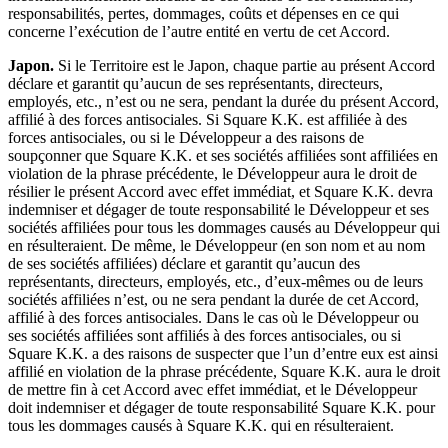
responsabilités, pertes, dommages, coûts et dépenses en ce qui
concerne l’exécution de l’autre entité en vertu de cet Accord.
Japon.
Si le Territoire est le Japon, chaque partie au présent Accord
déclare et garantit qu’aucun de ses représentants, directeurs,
employés, etc., n’est ou ne sera, pendant la durée du présent Accord,
affilié à des forces antisociales. Si Square K.K. est affiliée à des
forces antisociales, ou si le Développeur a des raisons de
soupçonner que Square K.K. et ses sociétés affiliées sont affiliées en
violation de la phrase précédente, le Développeur aura le droit de
résilier le présent Accord avec effet immédiat, et Square K.K. devra
indemniser et dégager de toute responsabilité le Développeur et ses
sociétés affiliées pour tous les dommages causés au Développeur qui
en résulteraient. De même, le Développeur (en son nom et au nom
de ses sociétés affiliées) déclare et garantit qu’aucun des
représentants, directeurs, employés, etc., d’eux-mêmes ou de leurs
sociétés affiliées n’est, ou ne sera pendant la durée de cet Accord,
affilié à des forces antisociales. Dans le cas où le Développeur ou
ses sociétés affiliées sont affiliés à des forces antisociales, ou si
Square K.K. a des raisons de suspecter que l’un d’entre eux est ainsi
affilié en violation de la phrase précédente, Square K.K. aura le droit
de mettre fin à cet Accord avec effet immédiat, et le Développeur
doit indemniser et dégager de toute responsabilité Square K.K. pour
tous les dommages causés à Square K.K. qui en résulteraient.