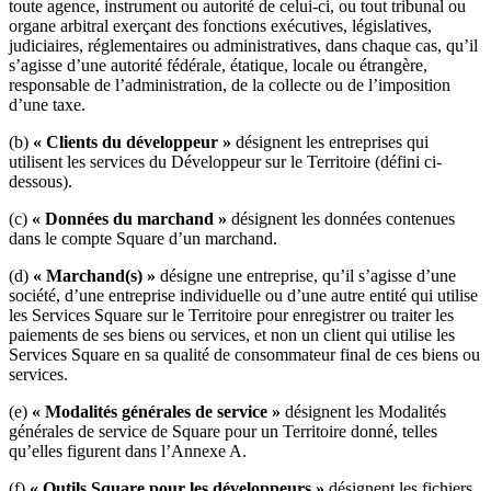
toute agence, instrument ou autorité de celui-ci, ou tout tribunal ou
Services
organe arbitral exerçant des fonctions exécutives, législatives,
judiciaires, réglementaires ou administratives, dans chaque cas, qu’il
s’agisse d’une autorité fédérale, étatique, locale ou étrangère,
Tous types d'entreprises
responsable de l’administration, de la collecte ou de l’imposition
d’une taxe.
Produits
Matériel
(b)
« Clients du développeur »
désignent les entreprises qui
utilisent les services du Développeur sur le Territoire (défini ci-
Paiements
dessous).
(c)
« Données du marchand »
désignent les données contenues
Clients
dans le compte Square d’un marchand.
Personnel
(d)
« Marchand(s) »
désigne une entreprise, qu’il s’agisse d’une
société, d’une entreprise individuelle ou d’une autre entité qui utilise
Argent
les Services Square sur le Territoire pour enregistrer ou traiter les
paiements de ses biens ou services, et non un client qui utilise les
Ressources
Services Square en sa qualité de consommateur final de ces biens ou
services.
Plateforme d’applications
(e)
« Modalités générales de service »
désignent les Modalités
Blogue
générales de service de Square pour un Territoire donné, telles
Avis
qu’elles figurent dans l’Annexe A.
Journal des fonctionnalités
(f)
« Outils Square pour les développeurs »
désignent les fichiers,