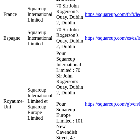
70 Sir John
Squareup
Rogerson’s
France
International
https://squareup.com/fr/fr/l
Quay, Dublin
Limited
2, Dublin
70 Sir John
Squareup
Rogerson’s
Espagne
International
https://squareup.com/es/es/l
Quay, Dublin
Limited
2, Dublin
Pour
Squareup
International
Limited : 70
Sir John
Rogerson's
Quay, Dublin
Squareup
2, Dublin
International
Royaume-
Limited et
Pour
https://squareup.com/gb/en/
Uni
Squareup
Squareup
Europe
Europe
Limited
Limited : 101
New
Cavendish
Street, 4e