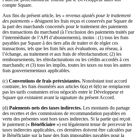
compte Square.
Aux fins du présent article, les
« revenus ajustés pour le traitement
des paiements »
désignent les frais reçus et conservés par Square de
la part des marchands concernés pour le traitement des paiements
des transactions du marchand (à l’exclusion des paiements traités par
l’intermédiaire de l’API d’abonnements), moins : (1) tous les frais
payables par Square à des tiers afin de traiter et de régler ces
transactions, tels que les frais liés aux évaluations, au réseau, à
l’échange, au traitement et aux frais de rétrofacturation; (2) les
remboursements, les rétrofacturations ou les crédits accordés à ces
marchands; et (3) tous les impôts, toutes les taxes ou tous les autres
frais gouvernementaux applicables.
(c)
Conventions de frais préexistantes.
Nonobstant tout accord
contraire, les frais énumérés aux articles 6(a) et 6(b) ne remplacent
pas les tarifs coutumiers et/ou négociés entre le Développeur et
Square qui existaient avant la signature du présent Accord.
(d)
Paiements nets des taxes indirectes.
Les montants du partage
des recettes et des commissions de recommandation payables en
vertu des présentes sont hors taxes indirectes. Si la partie qui reçoit
le paiement (
« Bénéficiaire »
) est légalement tenue de percevoir les
taxes indirectes applicables, ces dernières doivent être calculées par
le Bénéficiaire sur la base des frais imposables payables pour la