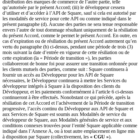
distribution des marques de commerce de l’autre partie, telle
qu’autorisée par le présent Accord; (iii) le développeur cessera
d’utiliser et d’accéder à l’API de Square, sauf si cela est autorisé par
les modalités de service pour cette API ou comme indiqué dans le
présent paragraphe (d). Aucune des parties ne sera tenue responsable
envers l’autre de tout dommage résultant uniquement de la résiliation
du présent Accord, comme le permet le présent Accord. En outre, en
cas d’expiration ou de résiliation du présent Accord autrement qu’en
vertu du paragraphe (b) ci-dessus, pendant une période de trois (3)
mois suivant la date d’entrée en vigueur de cette résiliation ou de
cette expiration (la « Période de transition »), les parties
collaboreront de bonne foi pour assurer une transition ordonnée pour
les clients mutuels des parties, comme suit : Square continuera à
fournir un accès au Développeur pour les API de Square
nécessaires, le Développeur continuera à mettre les Services du
développeur intégrés à Square à la disposition des clients du
Développeur, et les paiements conformément à l’article 6 ci-dessus
continueront à être effectués. Nonobstant ce qui précède, après la
résiliation de cet Accord et l’achèvement de la Période de transition
progressive, l’accès continu du Développeur aux API de Square et
aux Services de Square est soumis aux Modalités de service du
développeur de Square, aux Modalités générales de service et aux
conditions connexes trouvées pour l’entité Square applicable comme
indiqué dans l’Annexe A, ou à tout autre emplacement en ligne mis
à disposition par Square (collectivement, les
« CGU »
).