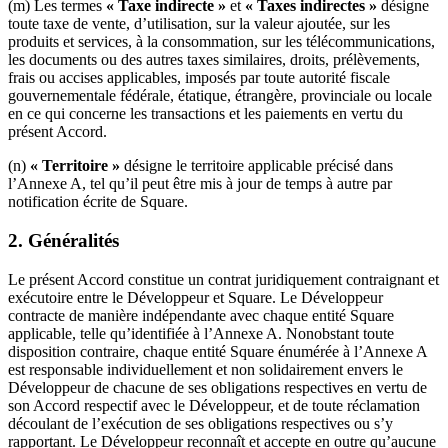
(m) Les termes
« Taxe indirecte »
et
« Taxes indirectes »
désigne
toute taxe de vente, d’utilisation, sur la valeur ajoutée, sur les
Spa
produits et services, à la consommation, sur les télécommunications,
Salon de barbier
les documents ou des autres taxes similaires, droits, prélèvements,
frais ou accises applicables, imposés par toute autorité fiscale
Tatouage et piercing
gouvernementale fédérale, étatique, étrangère, provinciale ou locale
en ce qui concerne les transactions et les paiements en vertu du
Découvrir
présent Accord.
(n)
« Territoire »
désigne le territoire applicable précisé dans
Aperçu
l’Annexe A, tel qu’il peut être mis à jour de temps à autre par
notification écrite de Square.
Types
2.
Généralités
Rénovation et réparation
Service automobile
Le présent Accord constitue un contrat juridiquement contraignant et
exécutoire entre le Développeur et Square. Le Développeur
Transport
contracte de manière indépendante avec chaque entité Square
applicable, telle qu’identifiée à l’Annexe A. Nonobstant toute
Entrepreneurs
disposition contraire, chaque entité Square énumérée à l’Annexe A
est responsable individuellement et non solidairement envers le
Services professionnels
Développeur de chacune de ses obligations respectives en vertu de
Services pour animaux de compagnie
son Accord respectif avec le Développeur, et de toute réclamation
découlant de l’exécution de ses obligations respectives ou s’y
Services de nettoyage
rapportant. Le Développeur reconnaît et accepte en outre qu’aucune