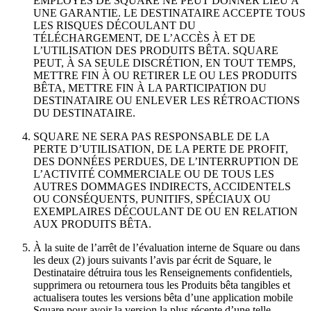
EMPLOYÉS DE SQUARE NE PEUT DONNER LIEU À
UNE GARANTIE. LE DESTINATAIRE ACCEPTE TOUS
Spa
LES RISQUES DÉCOULANT DU
TÉLÉCHARGEMENT, DE L’ACCÈS À ET DE
Salon de barbier
L’UTILISATION DES PRODUITS BÊTA. SQUARE
Tatouage et piercing
PEUT, À SA SEULE DISCRÉTION, EN TOUT TEMPS,
METTRE FIN À OU RETIRER LE OU LES PRODUITS
BÊTA, METTRE FIN À LA PARTICIPATION DU
Découvrir
DESTINATAIRE OU ENLEVER LES RÉTROACTIONS
DU DESTINATAIRE.
Aperçu
SQUARE NE SERA PAS RESPONSABLE DE LA
Types
PERTE D’UTILISATION, DE LA PERTE DE PROFIT,
DES DONNÉES PERDUES, DE L’INTERRUPTION DE
Rénovation et réparation
L’ACTIVITÉ COMMERCIALE OU DE TOUS LES
AUTRES DOMMAGES INDIRECTS, ACCIDENTELS
Service automobile
OU CONSÉQUENTS, PUNITIFS, SPÉCIAUX OU
EXEMPLAIRES DÉCOULANT DE OU EN RELATION
Transport
AUX PRODUITS BÊTA.
Entrepreneurs
À la suite de l’arrêt de l’évaluation interne de Square ou dans
Services professionnels
les deux (2) jours suivants l’avis par écrit de Square, le
Destinataire détruira tous les Renseignements confidentiels,
Services pour animaux de compagnie
supprimera ou retournera tous les Produits bêta tangibles et
actualisera toutes les versions bêta d’une application mobile
Services de nettoyage
Square pour avoir la version la plus récente d’une telle