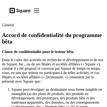
Secteurs d’actitivé
Square
Open menu
Produits
Général
Matériel
Accord de confidentialité du programme
Tarification
bêta
Ressources
Clause de confidentialité pour le testeur bêta
Se connecter
Dans le cadre des activités de recherche et développement et de test
Assistance
de Square, Inc., ou de ses filiales et sociétés affiliées (« Square »),
comme il a été proposé et convenu par Square de temps en temps,
Panier
vous, en tant que testeur ou participant à de telles activités, et vos
filiales et sociétés affiliées (« Destinataire ») consentent par la
Secteurs d’actitivé
présente avec Square que :
Ailmentations et boissons
Square peut divulguer au destinataire sous forme tangible ou
intangible (a) des plans de produits, des produits en
Détaillants
développement, des prototypes, des produits bêta et des
matériaux apparentés, des données, ou des renseignements
Beauté
(collectivement, des « Produits bêta »), (b) d’autres