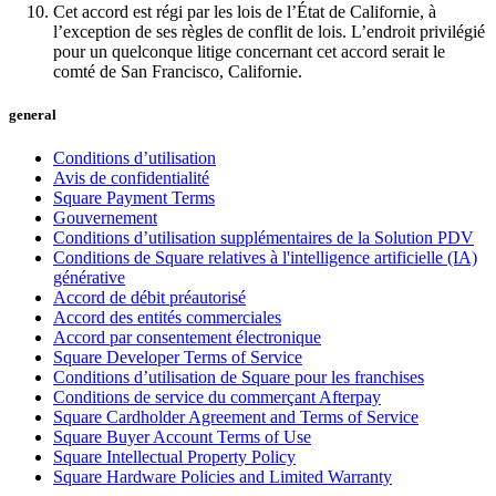
Cet accord est régi par les lois de l’État de Californie, à
Programmes de fidélisation
l’exception de ses règles de conflit de lois. L’endroit privilégié
pour un quelconque litige concernant cet accord serait le
Répertoire de clients
comté de San Francisco, Californie.
Cartes cadeaux
general
Studio photo
Conditions d’utilisation
Plateforme d’applications
Avis de confidentialité
Square Payment Terms
Découvrir
Gouvernement
Conditions d’utilisation supplémentaires de la Solution PDV
Conditions de Square relatives à l'intelligence artificielle (IA)
Quarts de travail
générative
Accès avancé
Accord de débit préautorisé
Accord des entités commerciales
Accord par consentement électronique
Découvrir
Square Developer Terms of Service
Conditions d’utilisation de Square pour les franchises
Aperçu de l'argent
Conditions de service du commerçant Afterpay
Carte Square
Square Cardholder Agreement and Terms of Service
Square Buyer Account Terms of Use
Dossiers Solde
Square Intellectual Property Policy
Square Hardware Policies and Limited Warranty
Prêts aux enterprises