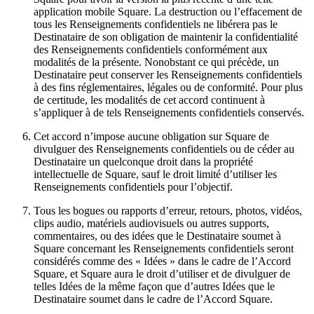
Paysagistes
application mobile Square. La destruction ou l’effacement de
tous les Renseignements confidentiels ne libérera pas le
Destinataire de son obligation de maintenir la confidentialité
Matériel
des Renseignements confidentiels conformément aux
modalités de la présente. Nonobstant ce qui précède, un
Destinataire peut conserver les Renseignements confidentiels
Square Register
à des fins réglementaires, légales ou de conformité. Pour plus
de certitude, les modalités de cet accord continuent à
Square Terminal
s’appliquer à de tels Renseignements confidentiels conservés.
Square Stand
Cet accord n’impose aucune obligation sur Square de
divulguer des Renseignements confidentiels ou de céder au
Square Kiosk
Destinataire un quelconque droit dans la propriété
intellectuelle de Square, sauf le droit limité d’utiliser les
Square Handheld
Renseignements confidentiels pour l’objectif.
Square Reader
Tous les bogues ou rapports d’erreur, retours, photos, vidéos,
clips audio, matériels audiovisuels ou autres supports,
Accessoires
commentaires, ou des idées que le Destinataire soumet à
Square concernant les Renseignements confidentiels seront
Trousses de matériel
considérés comme des « Idées » dans le cadre de l’Accord
Square, et Square aura le droit d’utiliser et de divulguer de
Tout le matériel
telles Idées de la même façon que d’autres Idées que le
Destinataire soumet dans le cadre de l’Accord Square.
Découvrir