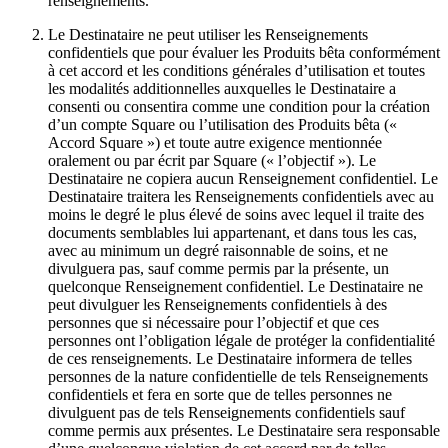
renseignements.
Feuille de route
Répertoire des partenaires
Le Destinataire ne peut utiliser les Renseignements
Offres de partenaires
confidentiels que pour évaluer les Produits bêta conformément
à cet accord et les conditions générales d’utilisation et toutes
Spécialistes
les modalités additionnelles auxquelles le Destinataire a
consenti ou consentira comme une condition pour la création
Découvrir
d’un compte Square ou l’utilisation des Produits bêta («
Accord Square ») et toute autre exigence mentionnée
Aperçu
oralement ou par écrit par Square (« l’objectif »). Le
Destinataire ne copiera aucun Renseignement confidentiel. Le
Types
Destinataire traitera les Renseignements confidentiels avec au
moins le degré le plus élevé de soins avec lequel il traite des
Cafés
documents semblables lui appartenant, et dans tous les cas,
avec au minimum un degré raisonnable de soins, et ne
Service rapide
divulguera pas, sauf comme permis par la présente, un
quelconque Renseignement confidentiel. Le Destinataire ne
Restauration à service complet
peut divulguer les Renseignements confidentiels à des
personnes que si nécessaire pour l’objectif et que ces
Bars et brasseries
personnes ont l’obligation légale de protéger la confidentialité
Camions de restauration
de ces renseignements. Le Destinataire informera de telles
personnes de la nature confidentielle de tels Renseignements
Restauration rapide haut de gamme
confidentiels et fera en sorte que de telles personnes ne
divulguent pas de tels Renseignements confidentiels sauf
Service de traiteur
comme permis aux présentes. Le Destinataire sera responsable