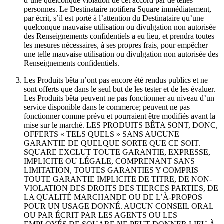
d’une quelconque violation de cet accord par de telles
Découvrir
personnes. Le Destinataire notifiera Square immédiatement,
par écrit, s’il est porté à l’attention du Destinataire qu’une
Aperçu
quelconque mauvaise utilisation ou divulgation non autorisée
des Renseignements confidentiels a eu lieu, et prendra toutes
Types
les mesures nécessaires, à ses propres frais, pour empêcher
une telle mauvaise utilisation ou divulgation non autorisée des
Renseignements confidentiels.
Vêtements et accessoires
Articles pour la maison et cadeaux
Les Produits bêta n’ont pas encore été rendus publics et ne
sont offerts que dans le seul but de les tester et de les évaluer.
Bière, vin et spiritueux
Les Produits bêta peuvent ne pas fonctionner au niveau d’un
service disponible dans le commerce; peuvent ne pas
Épiceries et dépanneurs
fonctionner comme prévu et pourraient être modifiés avant la
mise sur le marché. LES PRODUITS BÊTA SONT, DONC,
Découvrir
OFFERTS « TELS QUELS » SANS AUCUNE
GARANTIE DE QUELQUE SORTE QUE CE SOIT.
Aperçu
SQUARE EXCLUT TOUTE GARANTIE, EXPRESSE,
IMPLICITE OU LÉGALE, COMPRENANT SANS
LIMITATION, TOUTES GARANTIES Y COMPRIS
Types
TOUTE GARANTIE IMPLICITE DE TITRE, DE NON-
VIOLATION DES DROITS DES TIERCES PARTIES, DE
Salon de beauté
LA QUALITÉ MARCHANDE OU DE L’À-PROPOS
Salon de manucure
POUR UN USAGE DONNÉ. AUCUN CONSEIL ORAL
OU PAR ÉCRIT PAR LES AGENTS OU LES
Salon de coiffure