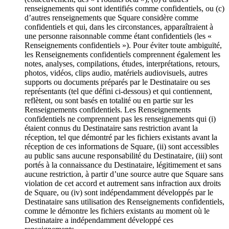
renseignements qui sont identifiés comme confidentiels, ou (c)
Services
d’autres renseignements que Square considère comme
confidentiels et qui, dans les circonstances, apparaîtraient à
Tous types d'entreprises
une personne raisonnable comme étant confidentiels (les «
Renseignements confidentiels »). Pour éviter toute ambiguïté,
les Renseignements confidentiels comprennent également les
Produits
notes, analyses, compilations, études, interprétations, retours,
Matériel
photos, vidéos, clips audio, matériels audiovisuels, autres
supports ou documents préparés par le Destinataire ou ses
Paiements
représentants (tel que défini ci-dessous) et qui contiennent,
reflètent, ou sont basés en totalité ou en partie sur les
Clients
Renseignements confidentiels. Les Renseignements
confidentiels ne comprennent pas les renseignements qui (i)
Personnel
étaient connus du Destinataire sans restriction avant la
réception, tel que démontré par les fichiers existants avant la
Argent
réception de ces informations de Square, (ii) sont accessibles
au public sans aucune responsabilité du Destinataire, (iii) sont
Ressources
portés à la connaissance du Destinataire, légitimement et sans
aucune restriction, à partir d’une source autre que Square sans
Plateforme d’applications
violation de cet accord et autrement sans infraction aux droits
de Square, ou (iv) sont indépendamment développés par le
Blogue
Destinataire sans utilisation des Renseignements confidentiels,
Avis
comme le démontre les fichiers existants au moment où le
Journal des fonctionnalités
Destinataire a indépendamment développé ces