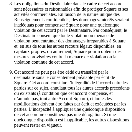
Les obligations du Destinataire dans le cadre de cet accord
Traitement des paiements
sont nécessaires et raisonnables afin de protéger Square et ses
activités commerciales. En raison de la nature unique des
Système de point de vente
Renseignements confidentiels, des dommages-intérêts seraient
inadéquats pour compenser Square pour une quelconque
Solution PDV Square pour restaurants
violation de cet accord par le Destinataire. Par conséquent, le
Solution PDV Square pour détaillants
Destinataire consent que toute violation ou menace de
violation peut entraîner des dommages irréparables à Square
Rendez-vous Square
et, en sus de tous les autres recours légaux disponibles, en
capitaux propres, ou autrement, Square pourra obtenir des
Factures
mesures provisoires contre la menace de violation ou la
Commande en ligne
violation continue de cet accord.
Boutique en ligne
Cet accord ne peut pas être cédé ou transféré par le
destinataire sans le consentement préalable par écrit de
Développeurs
Square. Cet accord constitue l’intégralité de l’accord entre les
parties sur ce sujet, annulant tous les autres accords précédents
Découvrir
ou existants (à condition que cet accord compense, et
n’annule pas, tout autre Accord Square), et toutes les
Marketing
modifications doivent être faites par écrit et exécutées par les
parties. L’incapacité à appliquer une quelconque disposition
Square IA
de cet accord ne constituera pas une dérogation. Si une
quelconque disposition est inapplicable, les autres dispositions
Messages
peuvent rester en vigueur.
Rapports