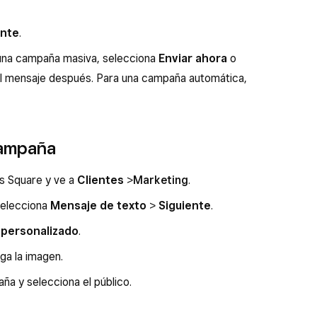
ente
.
a una campaña masiva, selecciona
Enviar ahora
o
el mensaje después. Para una campaña automática,
campaña
os Square y ve a
Clientes
>
Marketing
.
elecciona
Mensaje de texto
>
Siguiente
.
 personalizado
.
ga la imagen.
a y selecciona el público.