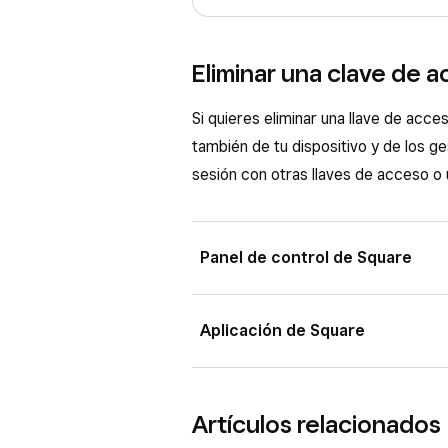
Eliminar una clave de 
Si quieres eliminar una llave de acc
también de tu dispositivo y de los ge
sesión con otras llaves de acceso o 
Panel de control de Square
Inicia sesión en el Panel de co
Aplicación de Square
configuración
>
Informació
Baja hasta
Llaves de acceso
Abre la aplicación y pulsa
≡ Má
Artículos relacionados
Autentifícate con tu contraseña
Baja hasta
Llaves de acceso