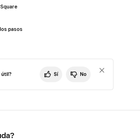
e Square
 o con la verificación en dos pasos.
 dos pasos
útil?
Sí
No
uda?