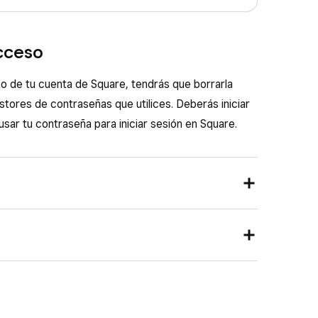
acceso
eso de tu cuenta de Square, tendrás que borrarla
stores de contraseñas que utilices. Deberás iniciar
usar tu contraseña para iniciar sesión en Square.
ntrol de Square y selecciona
Cuenta y
n personal
>
Inicio de sesión y seguridad
.
, busca la que quieras borrar y haz clic en
Eliminar
.
s
>
Ajustes
>
Cuenta
.
 o con la verificación en dos pasos.
, busca la que quieras borrar y pulsa el icono de la