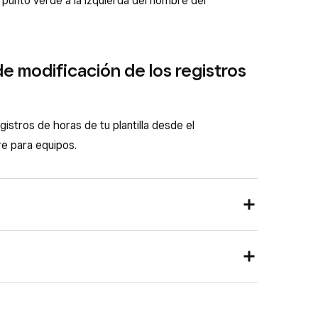
 punto verde a la izquierda del nombre del
 de modificación de los registros
istros de horas de tu plantilla desde el
re para equipos.
ntrol de Square y selecciona
Personal
>
nada laboral
.
ra consultar las que estén pendientes.
Square para equipos y selecciona
Inicio
.