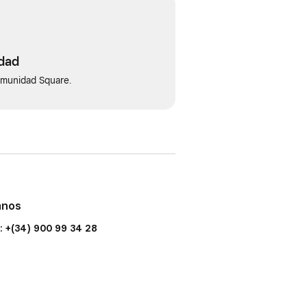
idad
omunidad Square.
anos
: +(34) 900 99 34 28