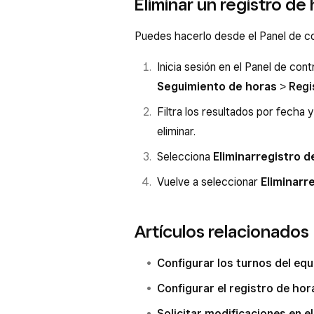
Eliminar un registro de
Selecciona una y haz clic en
R
Selecciona el icono de la campa
Se mostrarán todas las solicitu
Puedes hacerlo desde el Panel de co
Selecciona una y haz clic en
R
Inicia sesión en el Panel de con
Seguimiento de horas
>
Regi
Filtra los resultados por fecha 
eliminar.
Selecciona
Eliminar
registro d
Vuelve a seleccionar
Eliminar
r
Artículos relacionados
Configurar los turnos del equ
Configurar el registro de hor
Solicitar modificaciones en e