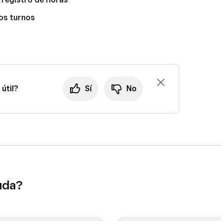
los turnos
útil?
Sí
No
uda?