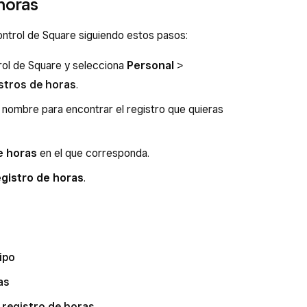
 horas
echazar
o
Aprobar
.
na para abrir las notificaciones.
des abiertas.
ntrol de Square siguiendo estos pasos:
echazar
o
Aprobar
.
trol de Square y selecciona
Personal
>
stros de horas
.
y nombre para encontrar el registro que quieras
e horas
en el que corresponda.
egistro de horas
.
ipo
as
l registro de horas