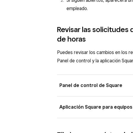
Si siguen abiertos, aparecerá un
empleado.
Revisar las solicitudes
de horas
Puedes revisar los cambios en los reg
Panel de control y la aplicación Squa
Panel de control de Square
Inicia sesión en el Panel de co
Aplicación Square para equipos
Seguimiento de horas
>
Jor
Selecciona
…
>
Solicitudes
pa
Inicia sesión en la aplicación 