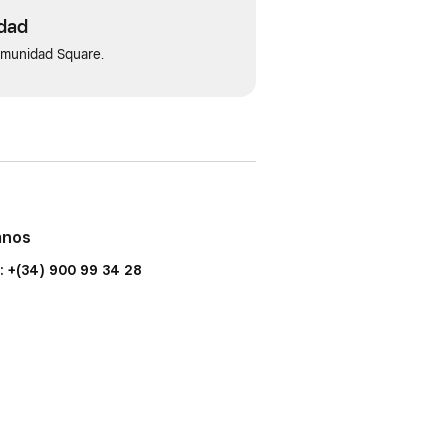
idad
omunidad Square.
anos
: +(34) 900 99 34 28