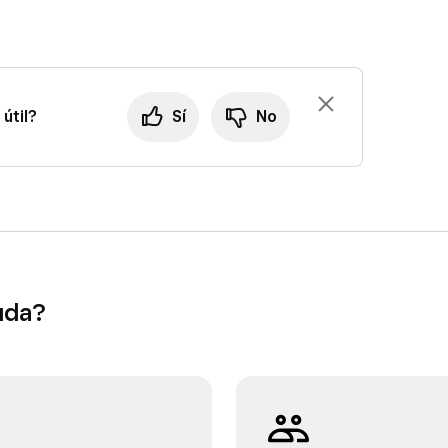
útil?
Sí
No
uda?