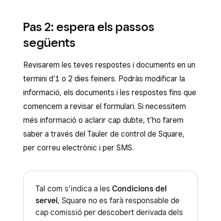
configuració
>
Sol·licituds d’informació
.
Toca
≡ Més
>
Configuració
>
Sol·licituds
Omple el formulari amb la màxima precisió i
Pas 2: espera els passos
d’informació
.
respon a totes les preguntes.
següents
Omple el formulari amb la màxima precisió i
Un cop fet, selecciona
Envia
.
respon a totes les preguntes.
Revisarem les teves respostes i documents en un
Square t’enviarà un SMS o correu
Un cop fet, selecciona
Envia
.
termini d’1 o 2 dies feiners. Podràs modificar la
electrònic de confirmació.
informació, els documents i les respostes fins que
comencem a revisar el formulari. Si necessitem
més informació o aclarir cap dubte, t’ho farem
saber a través del Tauler de control de Square,
per correu electrònic i per SMS.
Tal com s’indica a les
Condicions del
servei
, Square no es farà responsable de
cap comissió per descobert derivada dels