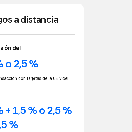
os a distancia
sión del
% o 2,5 %
ansacción con tarjetas de la UE y del
% + 1,5 % o 2,5 %
1,5 %