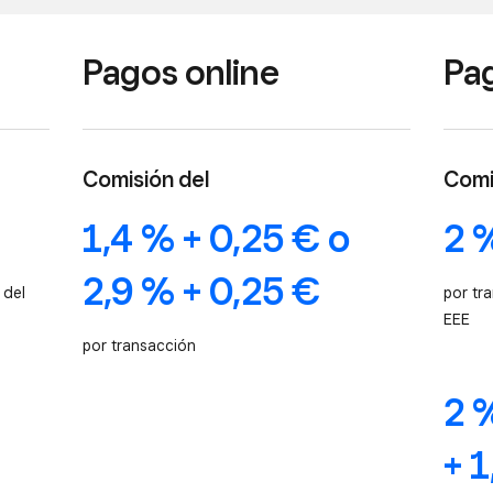
Pagos online
Pag
Comisión del
Comi
1,4 % + 0,25 € o
2 
2,9 % + 0,25 €
 del
por tr
EEE
por transacción
2 
+ 