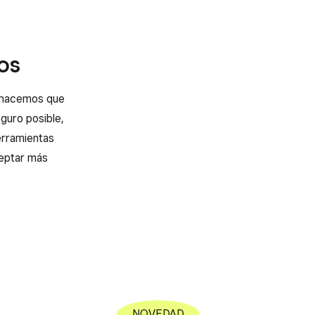
os
, hacemos que
eguro posible,
erramientas
ceptar más
NOVEDAD