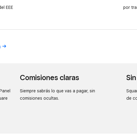
del EEE
por tr
n
Comisiones claras
Sin
 Panel
Siempre sabrás lo que vas a pagar, sin
Squar
uare
comisiones ocultas.
de c