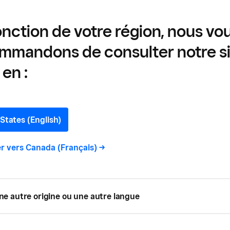
onction de votre région, nous vo
mmandons de consulter notre s
en :
vec le lecteur Square Reader avec votre iP
States (English)
r vers
Canada (Français)
->
 le reçu Square pour vos clients?
ne autre origine ou une autre langue