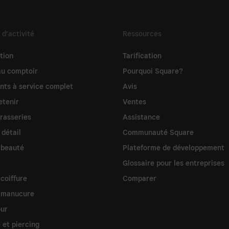
 d’activité
Ressources
tion
Tarification
au comptoir
Pourquoi Square?
nts à service complet
Avis
etenir
Ventes
brasseries
Assistance
 détail
Communauté Square
 beauté
Plateforme de développement
Glossaire pour les entreprises
coiffure
Comparer
 manucure
our
 et piercing