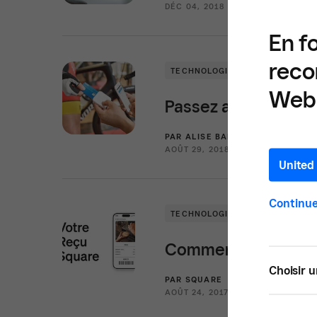
DÉC 04, 2018 —
3 LECTURE MIN
En f
reco
TECHNOLOGIE
TENDANCES
Web 
Passez au sans fil a
PAR
ALISE BAILEY
AOÛT 29, 2018 —
1 LECTURE MIN
United 
Continue
TECHNOLOGIE
Comment se présente
Choisir u
PAR
SQUARE
AOÛT 24, 2017 —
1 LECTURE MIN