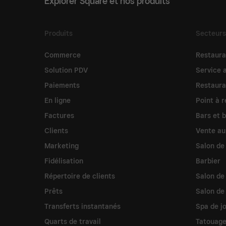
Explorer Square et nos produits
Produits
Secteurs
Commerce
Restaura
Solution PDV
Service 
Paiements
Restaura
En ligne
Point à r
Factures
Bars et 
Clients
Vente au
Marketing
Salon de
Fidélisation
Barbier
Répertoire de clients
Salon de 
Prêts
Salon de
Transferts instantanés
Spa de j
Quarts de travail
Tatouage