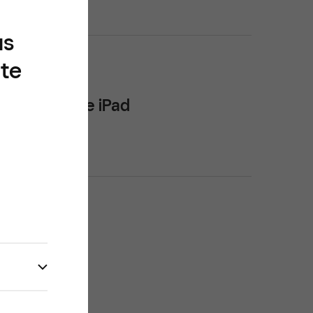
us
ite
hone ou votre iPad