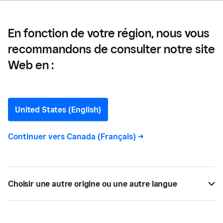
En fonction de votre région, nous vous
recommandons de consulter notre site
Web en :
Bethany Johnson
Writer
United States (English)
Bethany
est une rédactrice qui couvre la
Continuer vers
Canada (Français)
->
technologie émergente pour les petites
entreprises, le marketing de contenu pour les
praticiens de niveau commercial et les tendances
de consommation.
Choisir une autre origine ou une autre langue