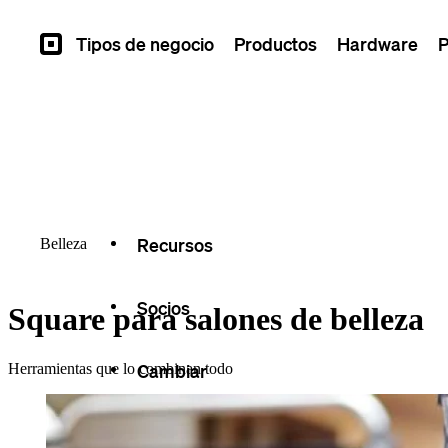
Vista general
Tipos de negocio
Productos
Hardware
P
Square
Tipos
Capacidades
Historias
Recursos
Belleza
Socios
Square para salones de belleza
Cambiar
Herramientas que lo combinan todo