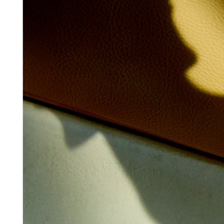
Cuenta de cheques
Cuenta de ahorros
Préstamos
Tarjeta de crédito
Bitcoin
Descubrir
API para desarrolladores
Mercado de aplicaciones
Directorios de socios
Especialistas
Ofertas de socios
No hay artículos en su carrito
Comprar hardware