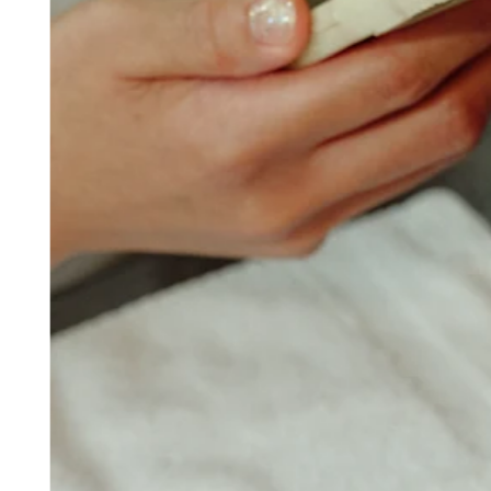
Organizaciones y entidades sin fines de lucro
Servicios limpieza
Jardinería y actividades al aire libre
Diversión
Servicios de salud
Capacidades
Acepta pagos
Consigue más ventas
Mantén todo organizado
Administra el flujo de caja
Destaca tu marca
Automatiza y ahorra tiempo
Haz que tus clientes regresen
Hardware