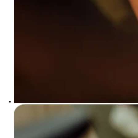
Cambia a Square
Tipos
Salón de belleza
Salón de manicura y pedicura
Peluquería
Spa
Barbería
Tatuajes y piercings
Spa médico
Capacidades
Acepta pagos
Administra tus citas
Atrae nuevos clientes
Haz que tus clientes regresen