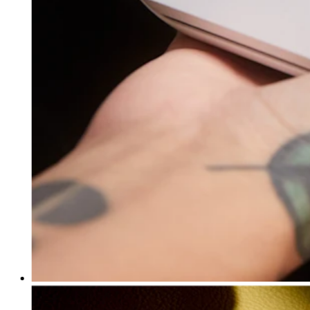
Programas de fidelidad
Directorio de clientes
Tarjetas de regalo
Photo Studio
Marketplace
Contratos
Descubrir
Turnos
Nómina
Acceso avanzado
Comunicación del equipo
Descubrir
Servicios Bancarios