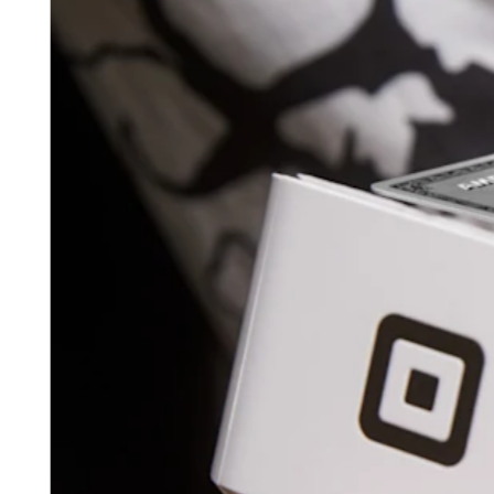
Punto de venta
PDV para Restaurantes
PDV para Tiendas
PDV de Citas
Facturas
Pedidos en línea
Sitios web
Pedidos en Square Kiosk
Bitcoin
Descubrir
Marketing
Mensajes
Square AI
Crea informes