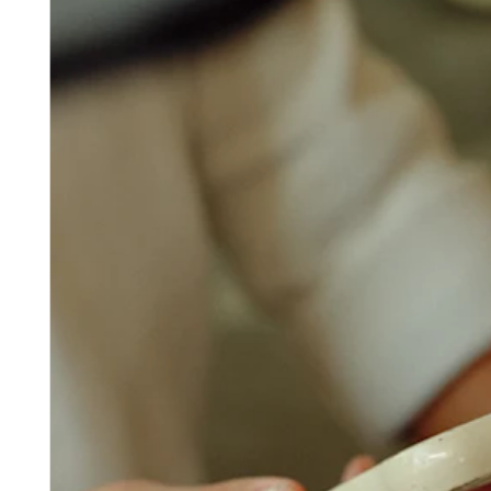
Programa y paga a tu equipo
Administra tu flujo de caja
Haz un seguimiento del rendimiento
Agrega fuentes de ingresos
Descubrir
Descripción general
Cambia a Square
Tipos
Hogar y comercio
Servicios automotrices
Transporte
Contratistas y especialistas
Servicios profesionales
Servicios mascotas