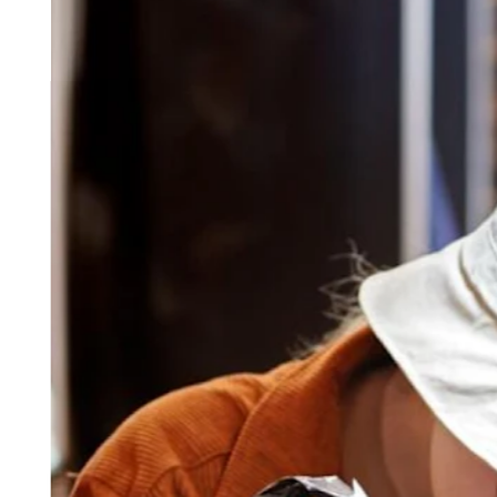
Tatuajes y piercings
Belleza
Spa médico
Servicios
Todos los tipos de negocio
Productos
Hardware
Pagos
Clientes
Personal
Banca
Desarrollador
Todos los productos
Lo último