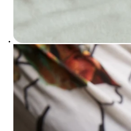
Handheld
Terminal
Register
Stand
Kiosk
Reader
sin contacto y chip
Reader
banda magnética
Accesorios
Kits
Ver todo
Descubrir
Resumen de pagos