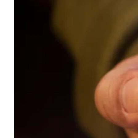
Vino y licor
Tiendas de comestibles
Jardín
Capacidades
Acepta pagos
Haz un seguimiento del inventario
Agrega fuentes de ingresos
Administra tu flujo de caja
Haz un seguimiento del rendimiento
Haz que tus clientes regresen
Programa y paga a tu equipo
Vincula tu catálogo y configúralo rápidamente
Descubrir
Descripción general