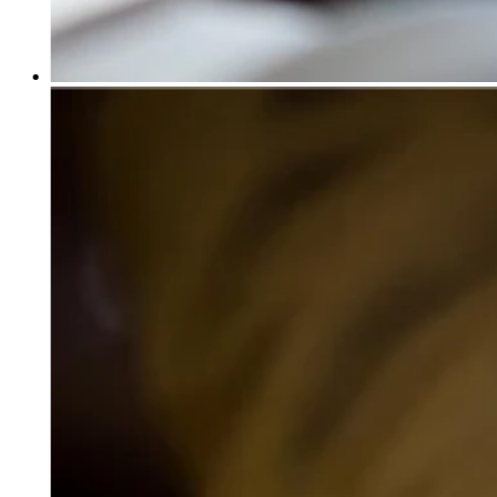
Capacidades
Acepta pagos
Administra pedidos desde un solo lugar
Haz que tus clientes regresen
Haz crecer tu negocio
Programa y paga a tu equipo
Administra tu flujo de caja
Mejora las operaciones
Descubrir
Descripción general
Cambia a Square
Tipos
Ropa
Hogar y regalos