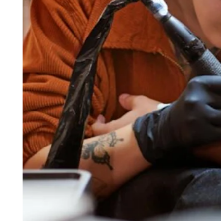
Novedades
Registro de funciones
Descubrir
Descripción general
Cambia a Square
Tipos
Cafés
Servicio rápido
Servicio completo
Bares y cervecerías
Food trucks
Servicios de catering
Panaderías