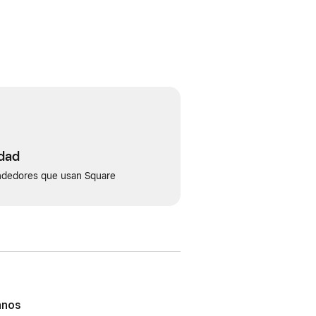
idad
ndedores que usan Square
anos