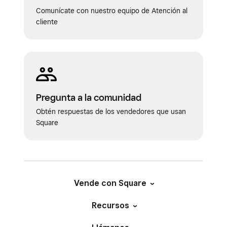
todos los casos, la documentación debe
Comunícate con nuestro equipo de Atención al
mostrar claramente que el cliente revisó y
cliente
aceptó las políticas antes de completar la
compra.
Pregunta a la comunidad
Obtén respuestas de los vendedores que usan
Square
Vende con Square
Recursos