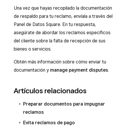
futuros, proporcione evidencia que
dirección de correo electrónico del
Una vez que hayas recopilado la documentación
demuestre que no canceló los servicios y
cliente.
de respaldo para tu reclamo, envíala a través del
que los servicios aún están disponibles para
Panel de Datos Square. En tu respuesta,
Si la mercancía se retrasó o se pidió por
que el cliente los use.
asegúrate de abordar los reclamos específicos
adelantado, proporciona lo siguiente:
del cliente sobre la falta de recepción de sus
Comunicación por escrito que se le envió al
bienes o servicios.
cliente para notificarle el retraso.
Obtén más información sobre cómo enviar tu
Un acuse de recibo o aceptación por
documentación y
manage payment disputes
.
escrito del cliente por el plazo de entrega
modificado.
Artículos relacionados
Prueba de que el artículo se entregó en la
nueva fecha acordada.
Preparar documentos para impugnar
También puedes proporcionar pruebas
reclamos
adicionales para este tipo de reclamos:
Evita reclamos de pago