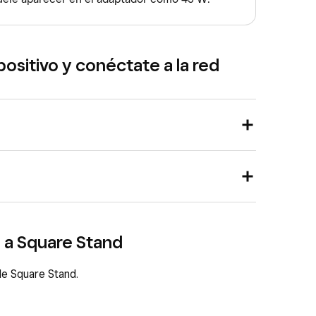
positivo y conéctate a la red
locado en tu Square Stand.
o
.
es necesario, introduce la contraseña.
are Stand utilizará automáticamente esa conexión
d a Square Stand
 al hub.
 de Square Stand.
adaptador correspondiente.