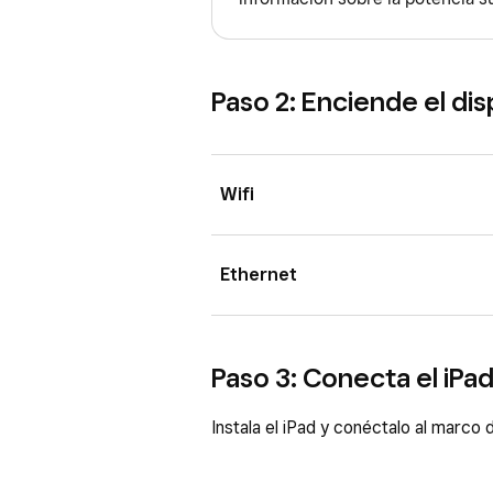
Paso 2: Enciende el dis
Wifi
Enciende el iPad que hayas co
Ethernet
Ve a
Ajustes
>
Wifi
y
actíval
Pulsa la red que quieras y, si 
Si conectas un cable Ethernet, Squ
Paso 3: Conecta el iPa
en lugar del wifi.
Conecta el adaptador Ethernet
Instala el iPad y conéctalo al marco
Enchufa el cable Ethernet al 