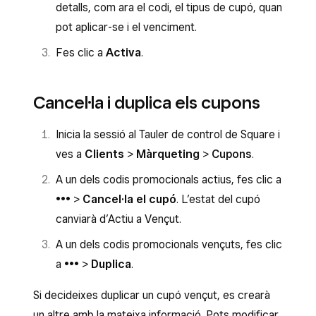
detalls, com ara el codi, el tipus de cupó, quan
pot aplicar-se i el venciment.
Fes clic a
Activa
.
Cancel·la i duplica els cupons
Inicia la sessió al Tauler de control de Square i
ves a
Clients
>
Màrqueting
>
Cupons
.
A un dels codis promocionals actius, fes clic a
•••
>
Cancel·la el cupó
. L’estat del cupó
canviarà d’Actiu a Vençut.
A un dels codis promocionals vençuts, fes clic
a
•••
>
Duplica
.
Si decideixes duplicar un cupó vençut, es crearà
un altre amb la mateixa informació. Pots modificar