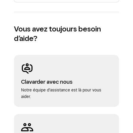
pouvez personnaliser les formulaires
numériques par point de vente.
En savoir plus sur la manière de
créer des
Vous avez toujours besoin
formulaires numériques automatisés avec
d’aide?
Rendez-vous Square
.
Clavarder avec nous
Notre équipe d’assistance est là pour vous
aider.