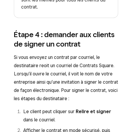
partir du Tableau de bord Square.
le(s) destinataire(s), le nom du contrat, les
contrat.
notes supplémentaires, les renseignements
Découvrez comment
créer et envoyer des
de paiement (le cas échéant) et les pièces
factures
.
jointes, telles qu’une facture Square ou une
Étape 4 : demander aux clients
estimation acceptée. Cliquez sur
Suivant
.
de signer un contrat
Si vous souhaitez inclure une demande
d’acompte dans le contrat, dans la section
Si vous envoyez un contrat par courriel, le
Calendrier des paiements du contrat,
destinataire reoit un courriel de Contrats Square.
sélectionnez
Paiements multiples
. Vous
Lorsqu’il ouvre le courriel, il voit le nom de votre
pourrez ainsi répartir le coût total d’un
entreprise ainsi qu’une invitation à signer le contrat
projet en deux paiements : un acompte et
de façon électronique. Pour signer le contrat, voici
un paiement final.
les étapes du destinataire :
Ajoutez les clauses pertinentes ou ajoutez
Le client peut cliquer sur
Relire et signer
de nouveaux champs personnalisés. Vous
dans le courriel.
pouvez également ajouter des modalités de
Afficher le contrat en mode sécurisé, puis