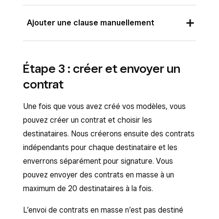
Ajouter une clause manuellement
Connectez-vous au Tableau de bord Square
Étape 3 : créer et envoyer un
et accédez à
Commandes et paiements
contrat
(ou
Factures et paiements
ou
Paiements
) >
Contrats
>
Clauses
.
Une fois que vous avez créé vos modèles, vous
Cliquez sur
(+)
à côté de
Ajouter une
pouvez créer un contrat et choisir les
nouvelle clause
. Si vous avez des clauses
destinataires. Nous créerons ensuite des contrats
existantes, cliquez sur
Ajouter une clause
indépendants pour chaque destinataire et les
personnalisée
.
enverrons séparément pour signature. Vous
Saisissez le titre ou la description de la
pouvez envoyer des contrats en masse à un
clause.
maximum de 20 destinataires à la fois.
Vous pouvez aussi cocher la case si vous
L’envoi de contrats en masse n’est pas destiné
avez besoin des initiales du client.