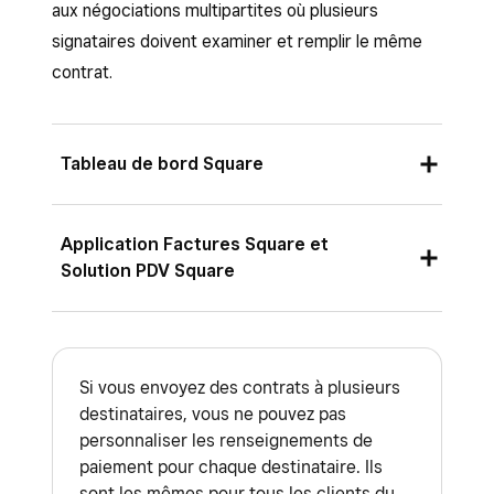
aux négociations multipartites où plusieurs
Cliquez sur
Enregistrer
.
signataires doivent examiner et remplir le même
contrat.
Tableau de bord Square
Connectez-vous au Tableau de bord Square
Application Factures Square et
et accédez à
Commandes et paiements
Solution PDV Square
(ou
Factures et paiements
ou
Paiements
) >
Contrats
.
Vous ne pouvez ajouter un contrat à partir des
Sélectionnez
Créer un contrat
.
applications Factures Square et Solution PDV
Si vous envoyez des contrats à plusieurs
Square qu’en joignant un contrat existant à une
Sélectionnez l’un des modèles standard
destinataires, vous ne pouvez pas
facture ou à une estimation. Les contrats
énumérés ci-dessus.
personnaliser les renseignements de
peuvent uniquement être créés et modifiés à
paiement pour chaque destinataire. Ils
Saisissez les détails du contrat, notamment
sont les mêmes pour tous les clients du