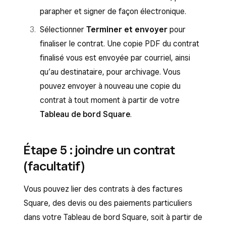
paiement. Ces clauses traitent des
parapher et signer de façon électronique.
renseignements sur les paiements comme
Sélectionner
les remboursements, les dépenses et les
Terminer et envoyer
pour
finaliser le contrat. Une copie PDF du contrat
garanties. Cliquez sur
Suivant
.
finalisé vous est envoyée par courriel, ainsi
Ajoutez votre signature électronique.
qu’au destinataire, pour archivage. Vous
Cliquez sur
Partager
ou sur
Enregistrer
pouvez envoyer à nouveau une copie du
comme brouillon
.
contrat à tout moment à partir de votre
Une fois le contrat reçu, les clients peuvent
Tableau de bord Square
.
vous contacter directement en utilisant le
bouton : Nous contacter par texto.
Étape 5 : joindre un contrat
Découvrez comment
gérer le bouton :
(facultatif)
Nous contacter par texto
.
Vous pouvez lier des contrats à des factures
Square, des devis ou des paiements particuliers
dans votre Tableau de bord Square, soit à partir de