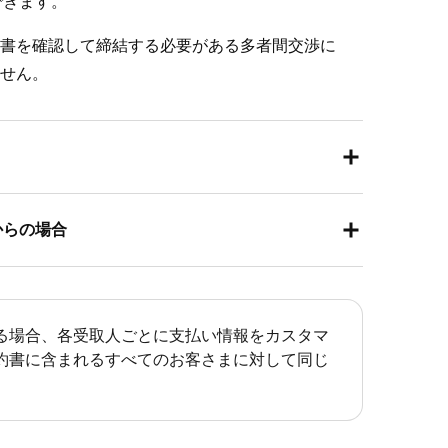
できます。
にする場合は、ボックスにチェックを入れます。
書を確認して締結する必要がある多者間交渉に
せん。
[
注文と支払い
]（または [
請求書と支払い
] または
リからの場合
進みます。
。
uare POSレジアプリからは、既存の契約書を請求書ま
選択します。
み契約書を追加できます契約書の作成と編集は
る場合、各受取人ごとに支払い情報をカスタマ
払情報（該当する場合）、Square請求書や承認
約書に含まれるすべてのお客さまに対して同じ
イルなど、契約の詳細を入力します。[
次へ
] をク
こちらをご覧ください。