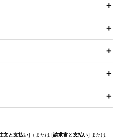
areのシステムをとおしてお客さまのクレジットカ
おりに代金を請求する権限を加盟店さまに付与す
やサブスクリプションサービスにご利用くださ
て、お客さまと契約を取り交わすためのテンプレ
を送信すると、カード情報が [カード情報保存]
自動的に追加されます。
コンテンツについて、お客さまと契約を取り交わ
したことをお客さまに確認する場合に最適です。
しが行われたことを確認するのに最適です。
注文と支払い
]（または [
請求書と支払い
] または