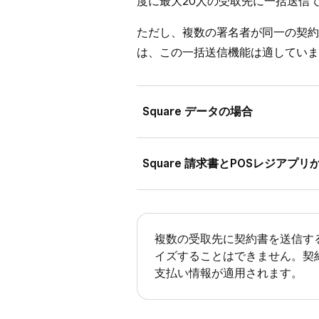
度に最大20人の受取先に一括送信
お客さまのイニシャルを必須
ただし、複数の署名者が同一の契約
[
保存
] をクリックします。
は、この一括送信機能は適していま
Square データの場合
Square データにログインし、
Square 請求書とPOSレジアプ
[
支払い
]) > [
契約書
] の順に
[
契約書を作成
] を選択します
Square 請求書アプリまたはSq
上記の標準テンプレートから
たは見積もりに添付することでの
複数の受取先に契約書を送信す
Square データからのみ可能です。
受取先、契約名、追加メモ、支
イズすることはできません。契
支払い情報が適用されます。
済み見積もりなどの添付ファ
請求書の作成と送信
方法の詳細は
リックします。