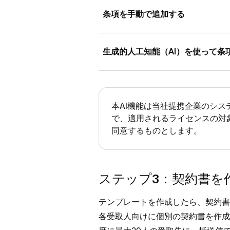
条項を手動で追加する
Square データにログインし、
生成的人工知能（AI）を使って条
[
支払い
]）> [
契約書
] > [
条項
[
新規条項を追加
] の横にある 
Square データにログインし、
は、[
カスタム条項を追加
] 
[
支払い
]）> [
契約書
] > [
条項
本AI機能は当社提携企業のシ
条項のタイトルまたは説明を
で、適用されるライセンスの対
[
新規条項を追加
] の横にある 
同意するものとします。
お客さまのイニシャルを必須
は、[
カスタム条項を追加
] 
[
保存
] をクリックします。
[
コンテンツを生成
] をクリ
条項のタイトルと簡潔な内容
ステップ3：契約書を
します。
テンプレートを作成したら、契約書
生成された内容を確認します。
各受取人向けに個別の契約書を作成
る
] をクリック、新しい内容