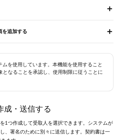
[
注文と支払い
]（または [
請求書と支払い
] または
項を追加する
] の順に移動します。
[
+
] をクリックします。既存の条項を使う場合
[
注文と支払い
]（または [
請求書と支払い
] または
をクリックします。
] の順に移動します。
ステムを使用しています。本機能を使用すること
入力します。
象となることを承認し、使用制限に従うことに
[
+
] をクリックします。既存の条項を使う場合
にする場合は、ボックスにチェックを入れます。
をクリックします。
ックします。
を入力し、長さを選択したら、[
生成
] をクリック
作成・送信する
を1つ作成して受取人を選択できます。システムが
表示された内容を採用する場合は [
これを使用す
し、署名のために別々に送信します。契約書は一
を生成する場合は、[
再生成
] をクリックします。