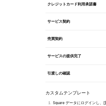
クレジットカード利用承諾書
この契約書テンプレートは、Squ
サービス契約
ード情報を保存し、合意されたと
るためのものです。リピート顧客
提供されるサービスの条件につい
い。お客さまが署名してこの契約書
売買契約
ートです。
機能の顧客リストプロフィールに
販売する有形商品またはデジタル
サービスの提供完了
すためのテンプレートです。
契約書の記載に沿って役務が完了
引渡しの確認
契約書の記載とおりに商品の引渡
カスタムテンプレート
Square データにログインし、[