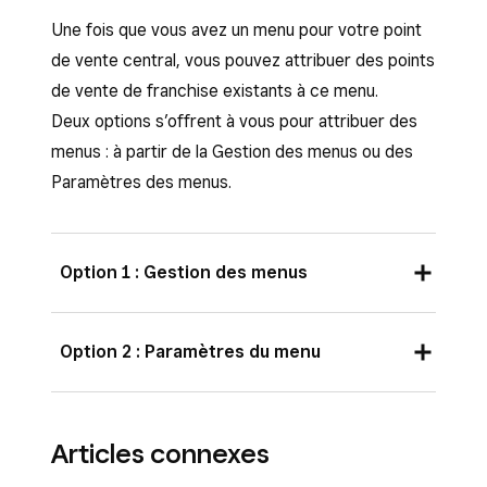
Une fois que vous avez un menu pour votre point
de vente central, vous pouvez attribuer des points
de vente de franchise existants à ce menu.
Deux options s’offrent à vous pour attribuer des
menus : à partir de la Gestion des menus ou des
Paramètres des menus.
Option 1 : Gestion des menus
Connectez-vous au
tableau de bord au
Option 2 : Paramètres du menu
niveau du commerçant
, accédez à
Choisir un point de vente
et
Connectez-vous au
tableau de bord au
sélectionnez
Point de vente central
.
Articles connexes
niveau du commerçant
.
Sélectionnez
Gestion des menus
, puis