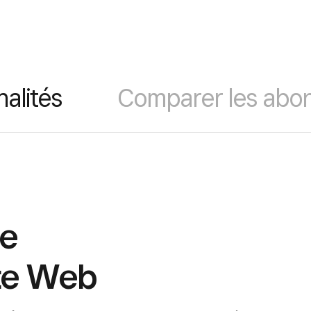
alités
Comparer les abo
de
te Web