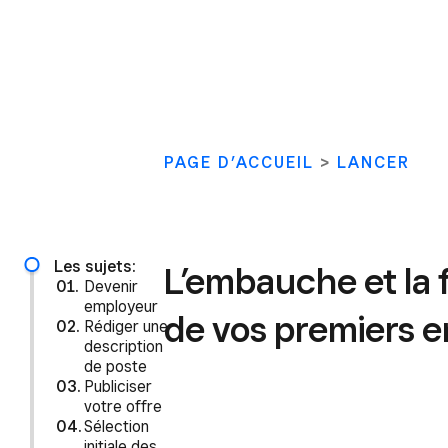
PAGE D’ACCUEIL
>
LANCER
Les sujets:
L’embauche et la 
Devenir
employeur
de vos premiers 
Rédiger une
description
de poste
Publiciser
votre offre
Sélection
initiale des