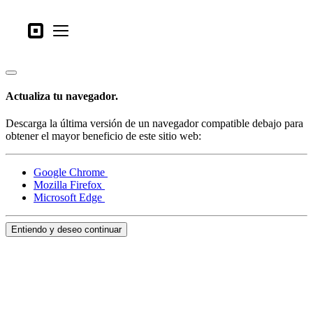
Tipos de negocio
Square
Open menu
Productos
Hardware
Actualiza tu navegador.
Precios
Descarga la última versión de un navegador compatible debajo para
Lo último
obtener el mayor beneficio de este sitio web:
Iniciar sesión
Google Chrome
Mozilla Firefox
Atención al Cliente
Microsoft Edge
Search
Entiendo y deseo continuar
Proceso de pago
Tipos de negocio
Alimentos y bebidas
Tienda