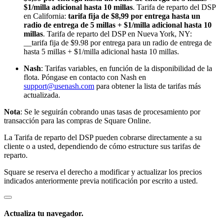
$1/milla adicional hasta 10 millas
. Tarifa de reparto del DSP
Belleza
en California:
tarifa fija de $8,99 por entrega hasta un
radio de entrega de 5 millas + $1/milla adicional hasta 10
Servicios
millas
. Tarifa de reparto del DSP en Nueva York, NY:
__tarifa fija de $9.98 por entrega para un radio de entrega de
Todos los tipos de negocio
hasta 5 millas + $1/milla adicional hasta 10 millas.
Nash
: Tarifas variables, en función de la disponibilidad de la
Productos
flota. Póngase en contacto con Nash en
Hardware
support@usenash.com
para obtener la lista de tarifas más
actualizada.
Pagos
Nota
: Se le seguirán cobrando unas tasas de procesamiento por
Clientes
transacción para las compras de Square Online.
Personal
La Tarifa de reparto del DSP pueden cobrarse directamente a su
cliente o a usted, dependiendo de cómo estructure sus tarifas de
Banca
reparto.
Desarrollador
Square se reserva el derecho a modificar y actualizar los precios
indicados anteriormente previa notificación por escrito a usted.
Todos los productos
Lo último
Actualiza tu navegador.