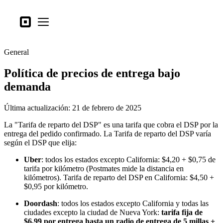
Tipos de negocio
Square
Open menu
Productos
General
Hardware
Política de precios de entrega bajo
Precios
demanda
Lo último
Última actualización: 21 de febrero de 2025
Iniciar sesión
La "Tarifa de reparto del DSP" es una tarifa que cobra el DSP por la
Atención al Cliente
entrega del pedido confirmado. La Tarifa de reparto del DSP varía
según el DSP que elija:
Search
Uber
: todos los estados excepto California: $4,20 + $0,75 de
Proceso de pago
tarifa por kilómetro (Postmates mide la distancia en
kilómetros). Tarifa de reparto del DSP en California: $4,50 +
Tipos de negocio
$0,95 por kilómetro.
Alimentos y bebidas
Doordash
: todos los estados excepto California y todas las
ciudades excepto la ciudad de Nueva York:
tarifa fija de
Tienda
$6,99 por entrega hasta un radio de entrega de 5 millas +