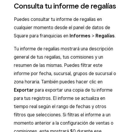
Consulta tu informe de regalías
Under “Royalty calculator,” choose a
for your fee.
Calculation base
. By default, you have
Click
Fixed
.
Puedes consultar tu informe de regalías en
the option to choose a percentage based
Under “Royalty calculator,” enter a
Royalty
cualquier momento desde el panel de datos de
on your Gross sales or Net sales.
fee per location
.
Square para franquicias en
Informes
>
Regalías
.
Enter a
Rate
.
Choose a
Cadence
. By default, you’ll have
Tu informe de regalías mostrará una descripción
Under “Assigned locations,” click
Assign
the option to choose a Weekly, Monthly, or
general de tus regalías, tus comisiones y un
to assign your fee to a location(s) > click
Quarterly cadence.
resumen de las mismas. Puedes filtrar este
Save
.
Under “Assigned locations,” click
Assign
informe por fecha, sucursal, grupos de sucursal o
Click
Create
.
to assign your fee to a location(s) > click
zona horaria. También puedes hacer clic en
Save
.
Exportar
para exportar una copia de tu informe
para tus registros. El informe se actualiza en
Click
Create
.
tiempo real según el rango de fechas y otros
Note
: After creating a fixed fee, the fee will
filtros que selecciones. Si filtras el informe a un
only show in the report if the cadence has fully
momento anterior a la configuración de ventas o
completed in the date range selected.
comisiones, este mostrará $0 durante ese