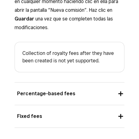
en cualquier momento haciendo clic en ella para
abrir la pantalla “Nueva comisión”. Haz clic en
Guardar
una vez que se completen todas las
modificaciones.
Collection of royalty fees after they have
been created is not yet supported.
Percentage-based fees
From the “New fee” screen, add a
Name
Fixed fees
for your fee.
Click
Percentage
.
From the “New fee” screen, add a
Name