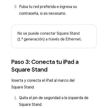
aceptar pagos. El lector se conectará
Pulsa tu red preferida e ingresa su
automáticamente y notarás cuando esté listo
contraseña, si es necesario.
para usarse.
También puedes conectar una Base para Square
Reader:
No se puede conectar Square Stand
(1.ª generación) a través de Ethernet.
Retira el clip de sujeción de la Base del
Square Reader y desliza el Square Reader
en su conector micro-USB.
Paso 3: Conecta tu iPad a
Vuelve a colocar el clip y conecta la Base
Square Stand
del Square Reader al concentrador de
hardware.
Inserta y conecta el iPad al marco del
Square Stand.
Quita el pin de seguridad a la izquierda de
Square Stand.