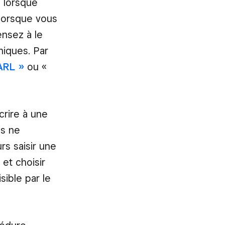
 lorsque
 lorsque vous
ensez à le
niques. Par
ARL »
ou «
crire à une
us ne
s saisir une
et choisir
sible par le