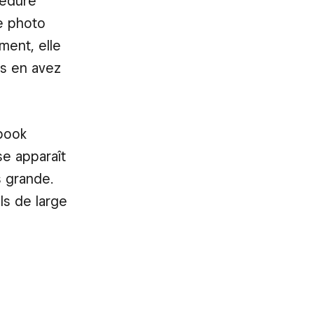
cédure
ne photo
ment, elle
us en avez
book
se apparaît
s grande.
ls de large