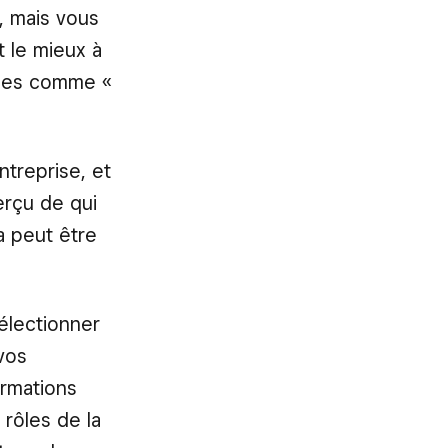
b, mais vous
 le mieux à
ermes comme «
treprise, et
erçu de qui
a peut être
électionner
vos
ormations
 rôles de la