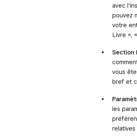
avec l’in
pouvez m
votre ent
Livre », 
Section 
comment 
vous ête
bref et c
Paramètr
les para
préféren
relatives