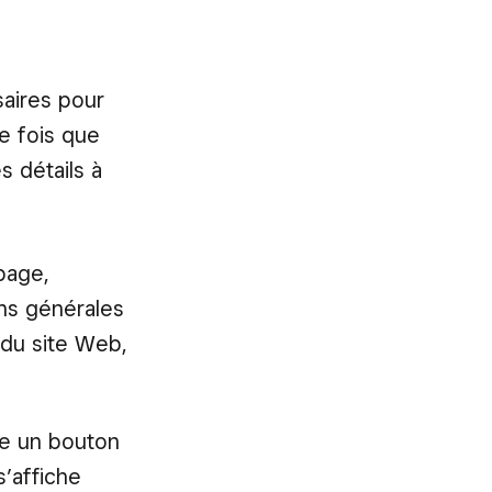
aires pour
e fois que
s détails à
page,
ons générales
 du site Web,
ve un bouton
s’affiche