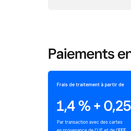
Paiements en
Frais de traitement à partir de
1,4 % + 0,2
Par transaction avec des cartes
en provenance de l’UE et de l’
EEE