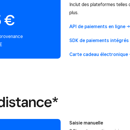
Inclut des plateformes tell
plus.
5 €
API de paiements en
ligne
 provenance
SDK de paiements intégrés
E
Carte cadeau
électronique
distance*
Saisie manuelle