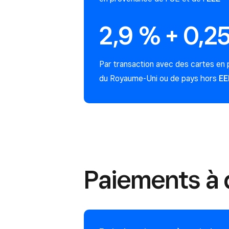
2,9 % + 0,2
Par transaction avec des cartes en
du Royaume-Uni ou de pays hors
EE
Paiements à 