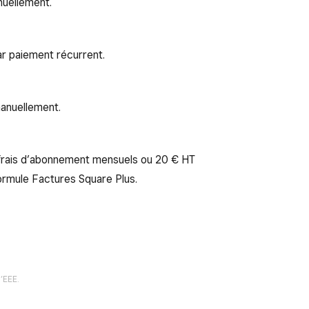
nuellement.
ar paiement récurrent.
manuellement.
 frais d’abonnement mensuels ou 20 € HT
formule Factures Square Plus.
’EEE.