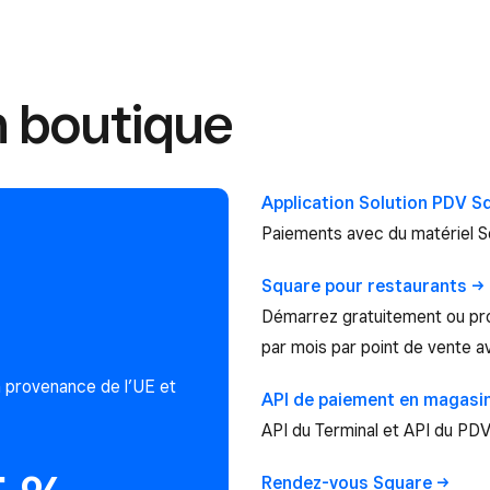
 boutique
Application Solution PDV
S
Paiements avec du matériel S
Square pour
restaurants
Démarrez gratuitement ou pro
par mois par point de vente av
n provenance de l’UE et
API de paiement en
magasi
API du Terminal et API du PD
Rendez-vous
Square