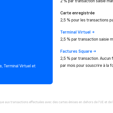
2 % par transaction saisie ma
Carte enregistrée
2,5 % pour les transactions p
Terminal
Virtuel
2,5 % par transaction saisie 
Factures
Square
2,5 % par transaction. Aucun
par mois pour souscrire à la 
, Terminal Virtuel et
ue aux transactions effectuées avec des cartes émises en dehors de l’UE et de l