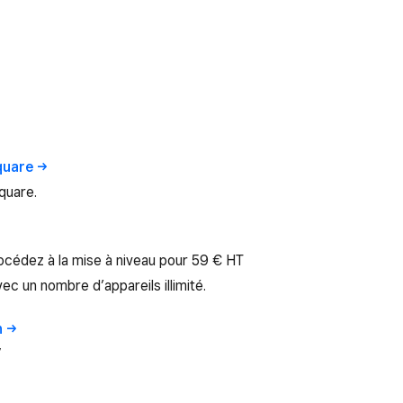
quare
quare.
cédez à la mise à niveau pour 59 € HT
ec un nombre d’appareils illimité.
n
V