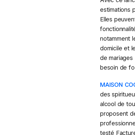
Avec ce lanc
estimations p
Elles peuven
fonctionnalit
notamment les
domicile et l
de mariages 
besoin de fou
MAISON CO
des spiritueu
alcool de tou
proposent de
professionne
testé Factur