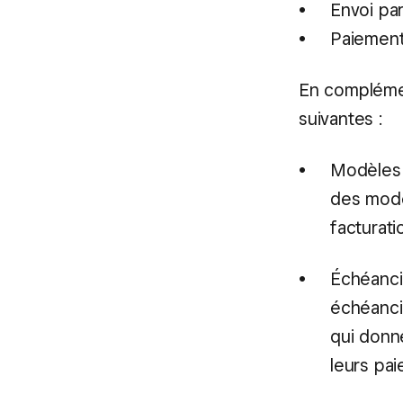
Envoi pa
Paiement
En complémen
suivantes :
Modèles d
des modèl
facturati
Échéanci
échéanci
qui donne
leurs pa