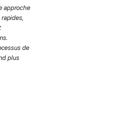
te approche
 rapides,
t
ns.
rocessus de
end plus