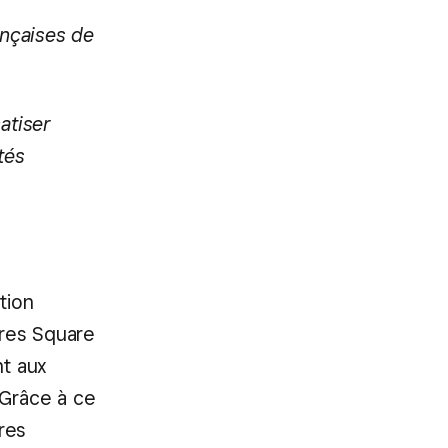
ançaises de
atiser
tés
tion
ures Square
nt aux
 Grâce à ce
res