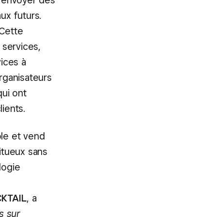
’envoyer des
ux futurs.
 Cette
 services,
vices à
organisateurs
ui ont
ients.
ble et vend
ritueux sans
logie
CKTAIL
, a
s sur