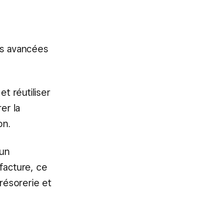
és avancées
t réutiliser
er la
on.
 un
facture, ce
résorerie et