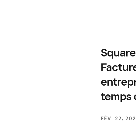
Square
Facture
entrepr
temps e
FÉV. 22, 20