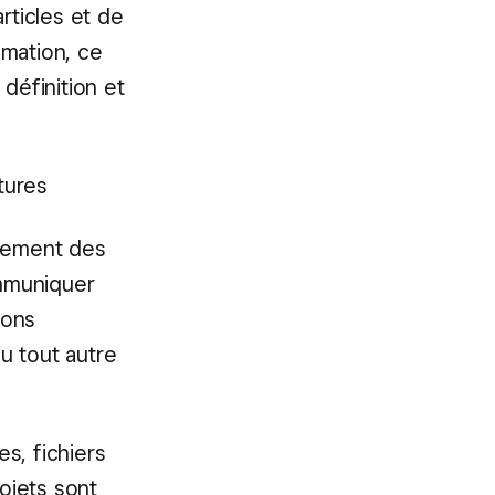
articles et de
mation, ce
définition et
tures
acement des
mmuniquer
ions
ou tout autre
es, fichiers
ojets sont