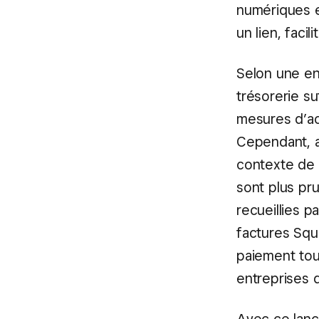
numériques e
un lien, facil
Selon une en
trésorerie s
mesures d’a
Cependant, av
contexte de 
sont plus pr
recueillies 
factures Squa
paiement tout
entreprises d