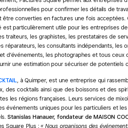
ement, Factures Square permet aux entreprises d
rofessionnelles pour confirmer les détails de trava
t être converties en factures une fois acceptées.
é est particulièrement utile pour les entreprises de
 traiteurs, les graphistes, les prestataires de ser
es réparateurs, les consultants indépendants, les 
et d’événements, les photographes et tous ceux q
rnir une estimation pour sécuriser de potentiels cl
CKTAIL
, à Quimper, est une entreprise qui rassem
x, des cocktails ainsi que des boissons et des spi
tes les régions françaises. Leurs services de mixo
s événements uniques pour les particuliers et les
ls.
Stanislas Hanauer, fondateur de MAISON CO
es Square Plus :
« Nous organisons des événement