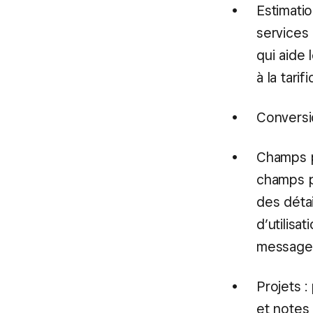
Estimatio
services
qui aide 
à la tarif
Conversi
Champs p
champs p
des détai
d’utilisa
message 
Projets :
et notes 