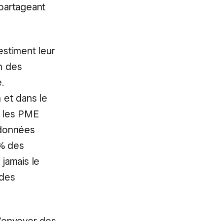
partageant
stiment leur
n des
.
 et dans le
, les PME
 données
 % des
 jamais le
 des