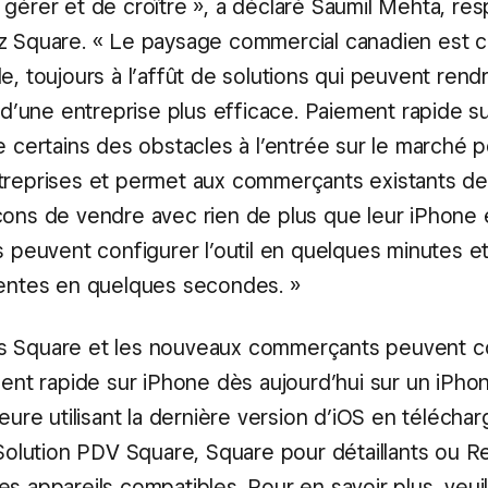
 gérer et de croître », a déclaré Saumil Mehta, re
z Square. « Le paysage commercial canadien est c
e, toujours à l’affût de solutions qui peuvent rend
n d’une entreprise plus efficace. Paiement rapide s
e certains des obstacles à l’entrée sur le marché p
treprises et permet aux commerçants existants de
ons de vendre avec rien de plus que leur iPhone et
ls peuvent configurer l’outil en quelques minutes
ventes en quelques secondes. »
s Square et les nouveaux commerçants peuvent 
ement rapide sur iPhone dès aujourd’hui sur un iPh
ieure utilisant la dernière version d’iOS en télécha
n Solution PDV Square, Square pour détaillants ou 
s appareils compatibles. Pour en savoir plus, veui