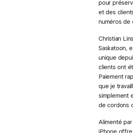
pour préserve
et des client
numéros de ca
Christian Lin
Saskatoon, e
unique depui
clients ont 
Paiement rap
que je travai
simplement e
de cordons o
Alimenté par 
iPhone offre