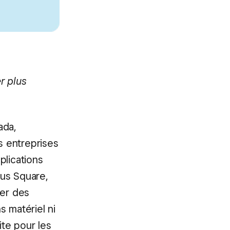
r plus
ada,
s entreprises
plications
ous Square,
er des
s matériel ni
ite pour les