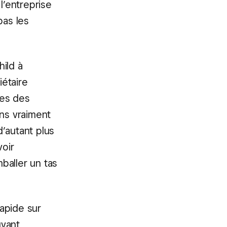
l’entreprise
pas les
hild à
étaire
res des
ons vraiment
’autant plus
voir
baller un tas
rapide sur
uvant