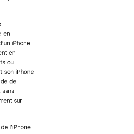
x
e en
d’un iPhone
ent en
nts ou
t son iPhone
ode de
t sans
ement sur
 de l’iPhone