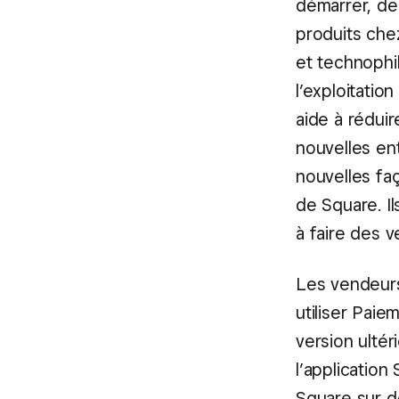
démarrer, de
produits che
et technophil
l’exploitatio
aide à réduir
nouvelles en
nouvelles faç
de Square. I
à faire des 
Les vendeur
utiliser Pai
version ultér
l’applicatio
Square sur de