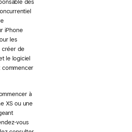
sponsable des
oncurrentiel
re
ur iPhone
our les
 créer de
 le logiciel
 et commencer
commencer à
one XS ou une
rgeant
Rendez-vous
llez consulter