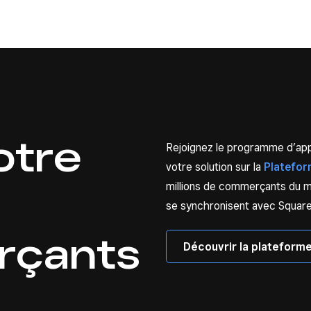
otre
Rejoignez le programme d’appl
votre solution sur la
Platefor
millions de commerçants du m
se synchronisent avec Square p
rçants
Découvrir la plateform