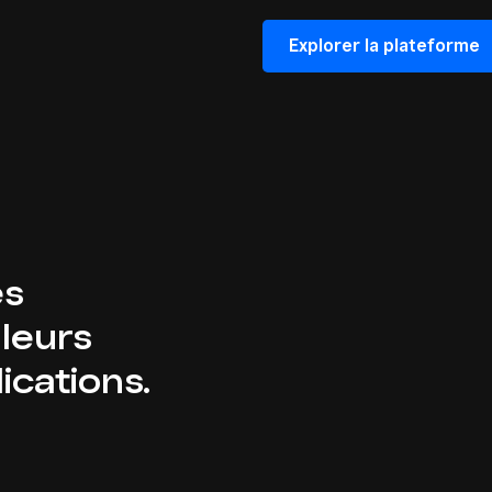
Explorer la plateforme
es
 leurs
ications.