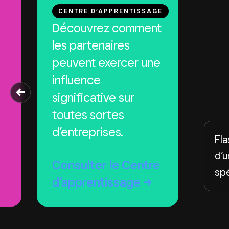
CENTRE D’APPRENTISSAGE
Découvrez comment
les partenaires
peuvent exercer une
influence
significative sur
toutes sortes
d’entreprises.
Fla
d’u
Consulter le Centre
spé
d’apprentissage