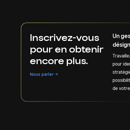
Inscrivez-vous
Un ges
désig
pour en obtenir
Travaill
encore plus.
pour ide
stratégie
Nous
parler
possibil
de votre