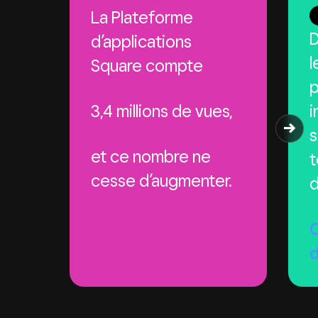
La Plateforme
d’applications
l
Square compte
p
3,4 millions
de vues,
i
s
et ce nombre ne
t
cesse d’augmenter.
d
C
d