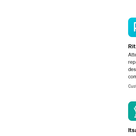
Rit
Att
rep
des
com
Cust
It