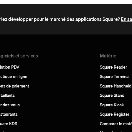
iez développer pour le marché des applications Square?
En sa
giciels et services
Matériel
lution PDV
Square Reader
utique en ligne
Square Terminal
ens de paiement
Square Handheld
taillants
Square Stand
ndez-vous
Square Kiosk
staurants
Square Register
uare KDS
Comparer le maté