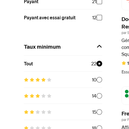
Payant
21
Payant avec essai gratuit
12
Do
Re
par S
Gér
Taux minimum
com
Squ
Tout
22
1
Essa
10
14
15
Fr
par 
Aff
18