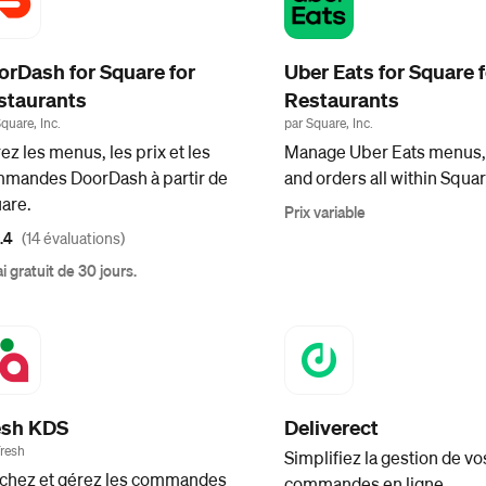
orDash for Square for
Uber Eats for Square f
staurants
Restaurants
quare, Inc.
par Square, Inc.
ez les menus, les prix et les
Manage Uber Eats menus, 
mandes DoorDash à partir de
and orders all within Squar
are.
Prix variable
.4
(14 évaluations)
i gratuit de 30 jours.
esh KDS
Deliverect
Fresh
Simplifiez la gestion de vo
ichez et gérez les commandes
commandes en ligne.