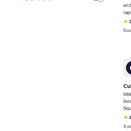
en 
rap
Essa
Cu
Int
liv
Squ
4
À pa