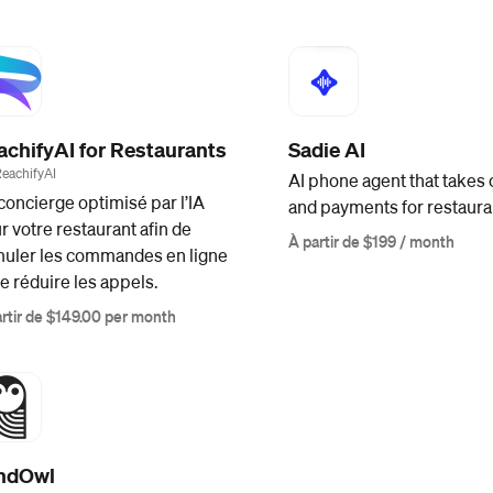
achifyAI for Restaurants
Sadie AI
ReachifyAI
AI phone agent that takes 
concierge optimisé par l’IA
and payments for restaura
r votre restaurant afin de
À partir de $199 / month
muler les commandes en ligne
de réduire les appels.
rtir de $149.00 per month
ndOwl