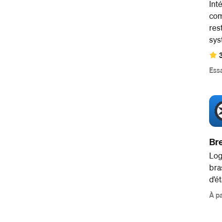
Int
com
res
sys
Essa
Br
Log
bra
d’é
À pa