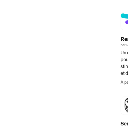
Re
par 
Un 
pou
sti
et 
À pa
Se