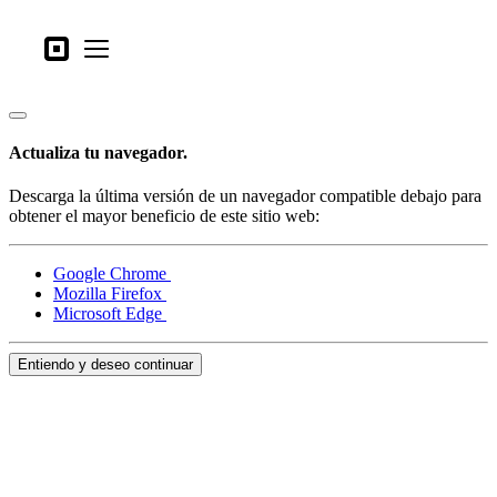
Tipos de negocio
Square
Open menu
Productos
Hardware
Actualiza tu navegador.
Precios
Descarga la última versión de un navegador compatible debajo para
Lo último
obtener el mayor beneficio de este sitio web:
Iniciar sesión
Google Chrome
Mozilla Firefox
Atención al Cliente
Microsoft Edge
Search
Entiendo y deseo continuar
Proceso de pago
Tipos de negocio
Alimentos y bebidas
Tienda