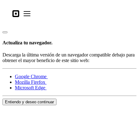
Tipos de negocio
Square
Open menu
Productos
Hardware
Actualiza tu navegador.
Precios
Descarga la última versión de un navegador compatible debajo para
Lo último
obtener el mayor beneficio de este sitio web:
Iniciar sesión
Google Chrome
Mozilla Firefox
Atención al Cliente
Microsoft Edge
Search
Entiendo y deseo continuar
Proceso de pago
Tipos de negocio
Alimentos y bebidas
Tienda