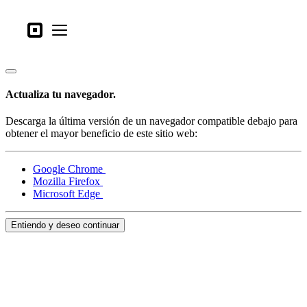
Tipos de negocio
Square
Open menu
Productos
Hardware
Actualiza tu navegador.
Precios
Descarga la última versión de un navegador compatible debajo para
Lo último
obtener el mayor beneficio de este sitio web:
Iniciar sesión
Google Chrome
Mozilla Firefox
Atención al Cliente
Microsoft Edge
Search
Entiendo y deseo continuar
Proceso de pago
Tipos de negocio
Alimentos y bebidas
Tienda