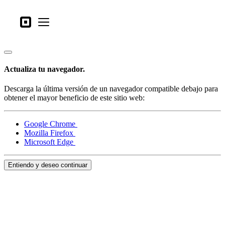
Tipos de negocio
Square
Open menu
Productos
Hardware
Actualiza tu navegador.
Precios
Descarga la última versión de un navegador compatible debajo para
Lo último
obtener el mayor beneficio de este sitio web:
Iniciar sesión
Google Chrome
Mozilla Firefox
Atención al Cliente
Microsoft Edge
Search
Entiendo y deseo continuar
Proceso de pago
Tipos de negocio
Alimentos y bebidas
Tienda