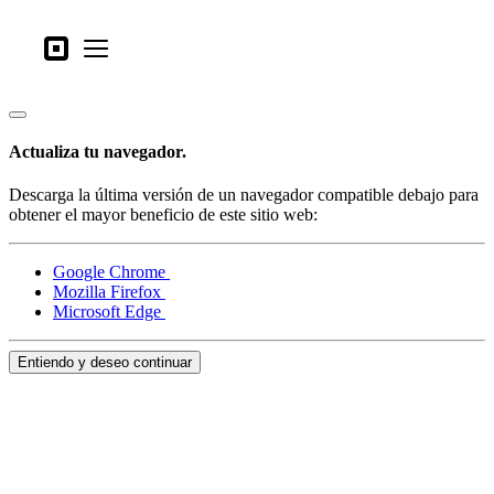
Tipos de negocio
Square
Open menu
Productos
Hardware
Actualiza tu navegador.
Precios
Descarga la última versión de un navegador compatible debajo para
Lo último
obtener el mayor beneficio de este sitio web:
Iniciar sesión
Google Chrome
Mozilla Firefox
Atención al Cliente
Microsoft Edge
Search
Entiendo y deseo continuar
Proceso de pago
Tipos de negocio
Alimentos y bebidas
Tienda