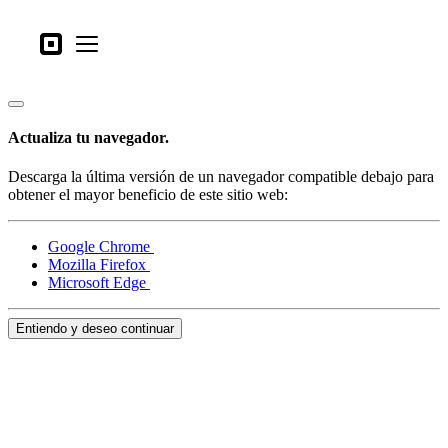
Tipos de negocio
Square
Open menu
Productos
Hardware
Actualiza tu navegador.
Precios
Descarga la última versión de un navegador compatible debajo para
Lo último
obtener el mayor beneficio de este sitio web:
Iniciar sesión
Google Chrome
Mozilla Firefox
Atención al Cliente
Microsoft Edge
Search
Entiendo y deseo continuar
Proceso de pago
Tipos de negocio
Alimentos y bebidas
Tienda