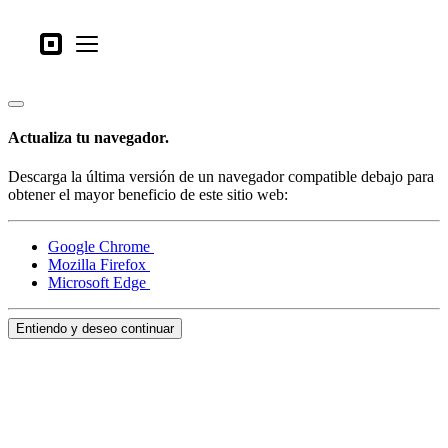
Tipos de negocio
Square
Open menu
Productos
Hardware
Actualiza tu navegador.
Precios
Descarga la última versión de un navegador compatible debajo para
Lo último
obtener el mayor beneficio de este sitio web:
Iniciar sesión
Google Chrome
Mozilla Firefox
Atención al Cliente
Microsoft Edge
Search
Entiendo y deseo continuar
Proceso de pago
Tipos de negocio
Alimentos y bebidas
Tienda