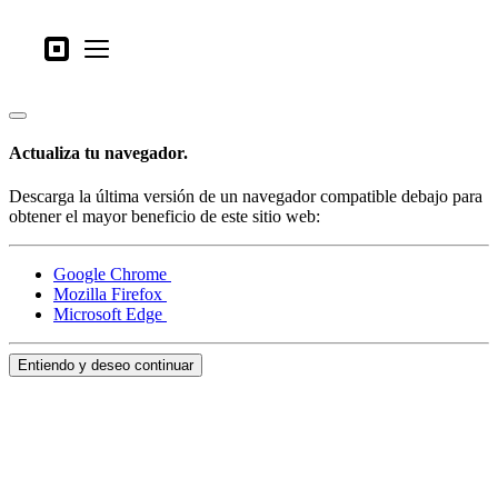
Tipos de negocio
Square
Open menu
Productos
Hardware
Actualiza tu navegador.
Precios
Descarga la última versión de un navegador compatible debajo para
Lo último
obtener el mayor beneficio de este sitio web:
Iniciar sesión
Google Chrome
Mozilla Firefox
Atención al Cliente
Microsoft Edge
Search
Entiendo y deseo continuar
Proceso de pago
Tipos de negocio
Alimentos y bebidas
Tienda