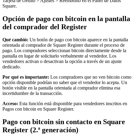
Tarjeta de crédito > Ajustes > Reembolso en el Panel de Datos
Programa y paga a tu equipo
Square.
Administra tu flujo de caja
Opción de pago con bitcoin en la pantalla
Haz un seguimiento del rendimiento
del comprador del Register
Agrega fuentes de ingresos
Qué cambió:
Un botón de pago con bitcoin aparece en la pantalla
Descubrir
orientada al comprador de Square Register durante el proceso de
pago. Los compradores seleccionan bitcoin directamente desde la
Descripción general
pantalla en lugar de solicitarlo verbalmente al vendedor. Los
vendedores activan o desactivan la opción a través de un ajuste
Cambia a Square
dedicado.
Tipos
Por qué es importante:
Los compradores que no ven bitcoin como
opción disponible podrían no saber que el vendedor lo acepta. Un
Hogar y comercio
botón visible en la pantalla orientada al comprador elimina esa
incertidumbre de la transacción.
Servicios automotrices
Acceso:
Esta función está disponible para vendedores inscritos en
Transporte
Pagos con bitcoin en Square Register.
Contratistas y especialistas
Pago con bitcoin sin contacto en Square
Servicios profesionales
Register (2.ª generación)
Servicios mascotas