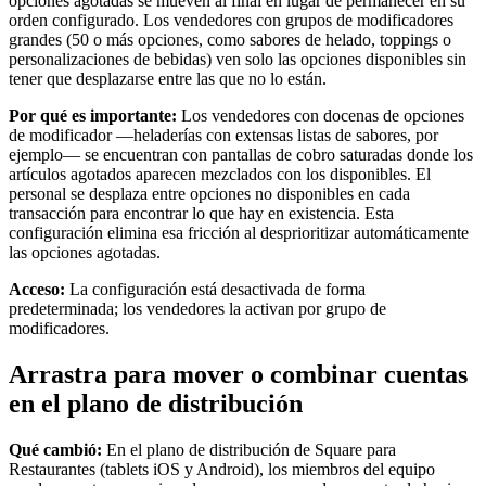
opciones agotadas se mueven al final en lugar de permanecer en su
orden configurado. Los vendedores con grupos de modificadores
grandes (50 o más opciones, como sabores de helado, toppings o
Handheld
personalizaciones de bebidas) ven solo las opciones disponibles sin
tener que desplazarse entre las que no lo están.
Terminal
Por qué es importante:
Los vendedores con docenas de opciones
Register
de modificador —heladerías con extensas listas de sabores, por
ejemplo— se encuentran con pantallas de cobro saturadas donde los
Stand
artículos agotados aparecen mezclados con los disponibles. El
personal se desplaza entre opciones no disponibles en cada
Kiosk
transacción para encontrar lo que hay en existencia. Esta
configuración elimina esa fricción al desprioritizar automáticamente
Reader
sin contacto y chip
las opciones agotadas.
Reader
banda magnética
Acceso:
La configuración está desactivada de forma
predeterminada; los vendedores la activan por grupo de
Accesorios
modificadores.
Kits
Arrastra para mover o combinar cuentas
Ver todo
en el plano de distribución
Descubrir
Qué cambió:
En el plano de distribución de Square para
Restaurantes (tablets iOS y Android), los miembros del equipo
Resumen de pagos