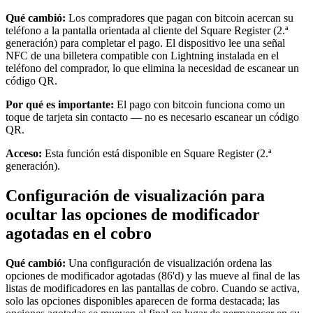
Organizaciones y entidades sin fines de lucro
Qué cambió:
Los compradores que pagan con bitcoin acercan su
teléfono a la pantalla orientada al cliente del Square Register (2.ª
Servicios limpieza
generación) para completar el pago. El dispositivo lee una señal
NFC de una billetera compatible con Lightning instalada en el
Jardinería y actividades al aire libre
teléfono del comprador, lo que elimina la necesidad de escanear un
código QR.
Diversión
Servicios de salud
Por qué es importante:
El pago con bitcoin funciona como un
toque de tarjeta sin contacto — no es necesario escanear un código
QR.
Capacidades
Acceso:
Esta función está disponible en Square Register (2.ª
Acepta pagos
generación).
Consigue más ventas
Configuración de visualización para
Mantén todo organizado
ocultar las opciones de modificador
Administra el flujo de caja
agotadas en el cobro
Destaca tu marca
Automatiza y ahorra tiempo
Qué cambió:
Una configuración de visualización ordena las
opciones de modificador agotadas (86'd) y las mueve al final de las
Haz que tus clientes regresen
listas de modificadores en las pantallas de cobro. Cuando se activa,
solo las opciones disponibles aparecen de forma destacada; las
Hardware