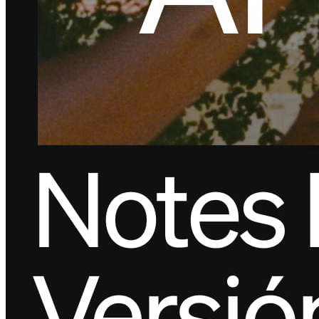
Novedades
Registro de funciones
Descubrir
Descripción general
Cambia a Square
Tipos
Cafés
Servicio rápido
Servicio completo
Bares y cervecerías
Food trucks
Servicios de catering
Panaderías