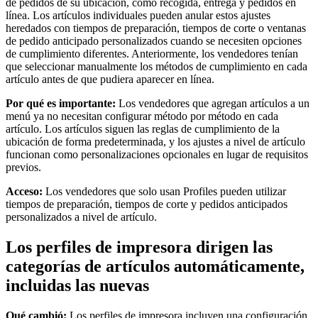
de pedidos de su ubicación, como recogida, entrega y pedidos en
línea. Los artículos individuales pueden anular estos ajustes
Programas de fidelidad
heredados con tiempos de preparación, tiempos de corte o ventanas
Directorio de clientes
de pedido anticipado personalizados cuando se necesiten opciones
de cumplimiento diferentes. Anteriormente, los vendedores tenían
Tarjetas de regalo
que seleccionar manualmente los métodos de cumplimiento en cada
artículo antes de que pudiera aparecer en línea.
Photo Studio
Por qué es importante:
Los vendedores que agregan artículos a un
Marketplace
menú ya no necesitan configurar método por método en cada
Contratos
artículo. Los artículos siguen las reglas de cumplimiento de la
ubicación de forma predeterminada, y los ajustes a nivel de artículo
funcionan como personalizaciones opcionales en lugar de requisitos
Descubrir
previos.
Turnos
Acceso:
Los vendedores que solo usan Profiles pueden utilizar
tiempos de preparación, tiempos de corte y pedidos anticipados
Nómina
personalizados a nivel de artículo.
Acceso avanzado
Los perfiles de impresora dirigen las
Comunicación del equipo
categorías de artículos automáticamente,
Descubrir
incluidas las nuevas
Servicios Bancarios
Qué cambió:
Los perfiles de impresora incluyen una configuración