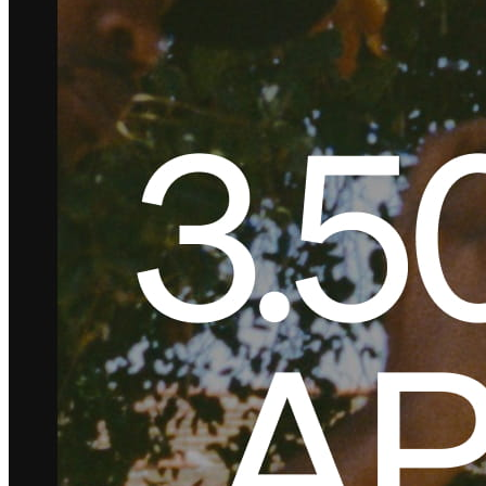
Belleza
Servicios
Todos los tipos de negocio
Productos
Hardware
Pagos
Clientes
Personal
Banca
Desarrollador
Todos los productos
Lo último