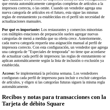
que enruta automáticamente categorías completas de artículos a la
Cuenta de cheques
impresora correcta, o las omite. Cuando un vendedor agrega una
Cuenta de ahorros
nueva categoría de artículos en el futuro, esta sigue las mismas
reglas de enrutamiento ya establecidas en el perfil sin necesidad de
Préstamos
actualizaciones manuales.
Tarjeta de crédito
Por qué es importante:
Los restaurantes y comercios minoristas
con múltiples estaciones de preparación suelen agregar nuevas
Bitcoin
categorías de menú a medida que su oferta crece. Anteriormente,
cada nueva categoría requería una asignación manual al perfil de
Descubrir
impresora correcto. Con esta configuración, un vendedor que agrega
una categoría de "Especiales de temporada" no tiene que acordarse
API para desarrolladores
de actualizar cada perfil de impresora: las reglas de enrutamiento se
aplican automáticamente según la lista de inclusión o exclusión ya
Mercado de aplicaciones
establecida.
Directorios de socios
Acceso:
Se implementará la próxima semana. Los vendedores
Especialistas
configuran cada perfil de impresora para incluir o excluir categorías
de artículos, y eligen si las categorías futuras siguen la misma regla
Ofertas de socios
automáticamente.
Recibos y notas para transacciones con la
No hay artículos en su carrito
Tarjeta de débito Square
Comprar hardware