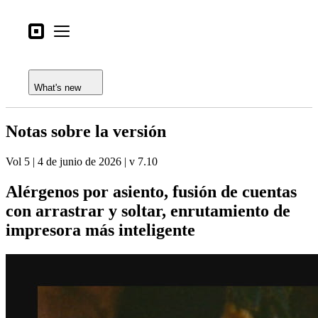
Open menu
Tipos de negocio
Square
Open menu
Registro de funciones
Productos
Notas de la versión
Hardware
What's new
Precios
Notas sobre la versión
Lo último
Vol 5 | 4 de junio de 2026 | v 7.10
Iniciar sesión
Alérgenos por asiento, fusión de cuentas
Atención al Cliente
con arrastrar y soltar, enrutamiento de
Search
impresora más inteligente
Proceso de pago
Tipos de negocio
Alimentos y bebidas
Tienda