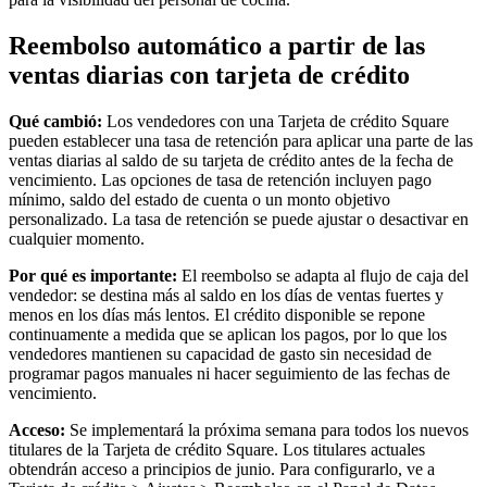
Cambia a Square
Reembolso automático a partir de las
Tipos
ventas diarias con tarjeta de crédito
Salón de belleza
Qué cambió:
Los vendedores con una Tarjeta de crédito Square
Salón de manicura y pedicura
pueden establecer una tasa de retención para aplicar una parte de las
Peluquería
ventas diarias al saldo de su tarjeta de crédito antes de la fecha de
vencimiento. Las opciones de tasa de retención incluyen pago
Spa
mínimo, saldo del estado de cuenta o un monto objetivo
personalizado. La tasa de retención se puede ajustar o desactivar en
Barbería
cualquier momento.
Tatuajes y piercings
Por qué es importante:
El reembolso se adapta al flujo de caja del
vendedor: se destina más al saldo en los días de ventas fuertes y
Spa médico
menos en los días más lentos. El crédito disponible se repone
continuamente a medida que se aplican los pagos, por lo que los
Capacidades
vendedores mantienen su capacidad de gasto sin necesidad de
programar pagos manuales ni hacer seguimiento de las fechas de
Acepta pagos
vencimiento.
Administra tus citas
Acceso:
Se implementará la próxima semana para todos los nuevos
Atrae nuevos clientes
titulares de la Tarjeta de crédito Square. Los titulares actuales
obtendrán acceso a principios de junio. Para configurarlo, ve a
Haz que tus clientes regresen