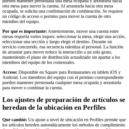
pueden mantener presionada una mesa ocupada y arrastrarla hacia
Punto de venta
otra mesa para mover la cuenta. Al arrastrarla hacia otra mesa
ocupada, se solicita una confirmación de combinación. Se requiere
PDV para Restaurantes
un código de acceso o permiso para mover la cuenta de otro
miembro del equipo.
PDV para Tiendas
Por qué es importante:
Anteriormente, mover una cuenta entre
PDV de Citas
mesas requería varios toques: seleccionar la mesa, elegir una acción,
Facturas
seleccionar una sección y luego elegir el destino. Durante un
servicio concurrido, esa secuencia ralentiza al personal. La función
Pedidos en línea
de arrastrar para mover reduce la interacción a un solo gesto,
manteniendo el plano de distribución actualizado sin apartar a los
Sitios web
miembros del equipo de los comensales.
Pedidos en Square Kiosk
Acceso:
Disponible en Square para Restaurantes en tablets iOS y
Bitcoin
Android. Los miembros del equipo con el permiso correspondiente
pueden mantener presionada cualquier mesa ocupada y arrastrarla
para mover o combinar la cuenta.
Descubrir
Los ajustes de preparación de artículos se
Marketing
heredan de la ubicación en Perfiles
Mensajes
Square AI
Qué cambió:
Un ajuste a nivel de ubicación en Profiles permite que
los artículos hereden automáticamente los métodos de cumplimiento
Crea informes