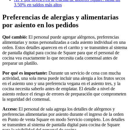
Vino y licor
3.50% en saldos más altos
Tiendas de comestibles
Preferencias de alergias y alimentarias
Jardín
por asiento en los pedidos
Capacidades
Qué cambió:
El personal puede agregar alérgenos, preferencias
alimentarias y notas personalizadas a cada asiento individual en una
Acepta pagos
orden. Estos detalles aparecen en el carrito y se transmiten al sistema
Haz un seguimiento del inventario
de pantalla digital para cocina de Square para que el personal de
cocina vea exactamente lo que necesita cada comensal antes de
Agrega fuentes de ingresos
preparar un platillo.
Administra tu flujo de caja
Por qué es importante:
Durante un servicio de cena con mucha
Haz un seguimiento del rendimiento
actividad, una sola mesa puede incluir una alergia a los frutos secos
en el asiento uno y una preferencia vegana en el asiento tres, y la
Haz que tus clientes regresen
cocina necesita saberlo antes de emplatar. El detalle a nivel de
Programa y paga a tu equipo
asiento reduce el riesgo de errores de preparación que comprometen
la seguridad del comensal.
Vincula tu catálogo y configúralo rápidamente
Acceso:
El personal de sala agrega los detalles de alérgenos y
Descubrir
preferencias alimentarias por asiento durante el ingreso de la orden
en Punto de venta Square en modo Servicio completo. Los detalles
Descripción general
se transmiten al sistema de pantalla digital para cocina de Square
para la visibilidad del personal de cocina.