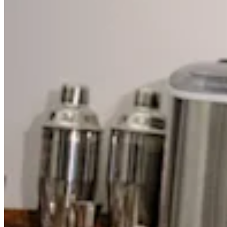
Cambia a Square
Tipos
Salón de belleza
Salón de manicura y pedicura
Peluquería
Spa
Barbería
Tatuajes y piercings
Spa médico
Capacidades
Acepta pagos
Administra tus citas
Atrae nuevos clientes
Haz que tus clientes regresen