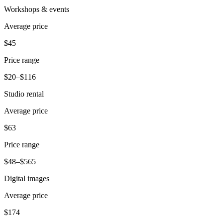
Capacidades
Workshops & events
Acepta pagos
Average price
Administra pedidos desde un solo lugar
$45
Haz que tus clientes regresen
Price range
Haz crecer tu negocio
$20–$116
Programa y paga a tu equipo
Administra tu flujo de caja
Studio rental
Mejora las operaciones
Average price
Descubrir
$63
Descripción general
Price range
Cambia a Square
$48–$565
Tipos
Digital images
Average price
Ropa
$174
Hogar y regalos