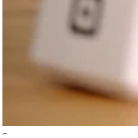
Organizaciones y entidades sin fines de lucro
Servicios limpieza
Jardinería y actividades al aire libre
Diversión
Servicios de salud
Capacidades
Acepta pagos
Consigue más ventas
Mantén todo organizado
Administra el flujo de caja
Destaca tu marca
Automatiza y ahorra tiempo
Haz que tus clientes regresen
Hardware