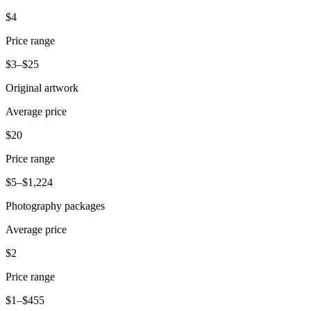
Novedades
$4
Registro de funciones
Price range
Descubrir
$3–$25
Descripción general
Original artwork
Cambia a Square
Average price
Tipos
$20
Cafés
Price range
Servicio rápido
$5–$1,224
Servicio completo
Photography packages
Bares y cervecerías
Average price
Food trucks
$2
Servicios de catering
Price range
Panaderías
$1–$455