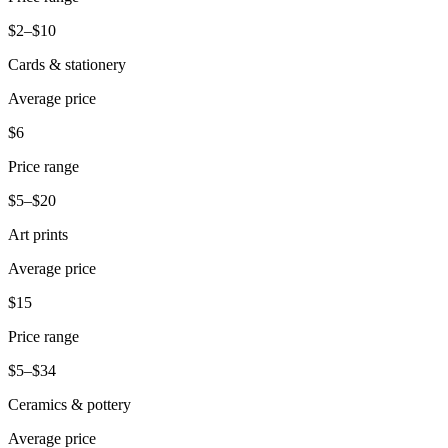
Belleza
$2–$10
Servicios
Cards & stationery
Average price
Todos los tipos de negocio
$6
Productos
Hardware
Price range
Pagos
$5–$20
Art prints
Clientes
Average price
Personal
$15
Banca
Price range
Desarrollador
$5–$34
Todos los productos
Ceramics & pottery
Lo último
Average price