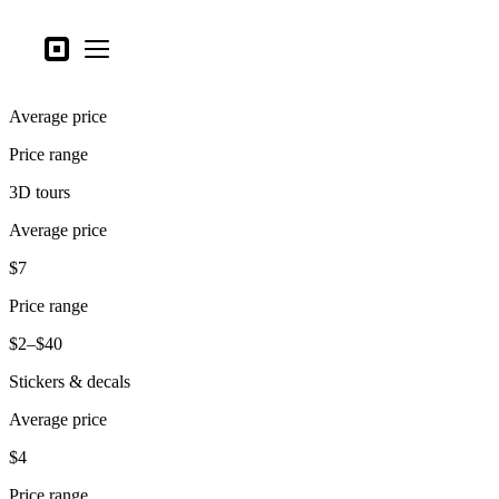
Tipos de negocio
Square
Open menu
Productos
Average price
Hardware
Price range
Precios
3D tours
Lo último
Average price
Iniciar sesión
$7
Atención al Cliente
Price range
Search
$2–$40
Proceso de pago
Stickers & decals
Tipos de negocio
Average price
Alimentos y bebidas
$4
Tienda
Price range