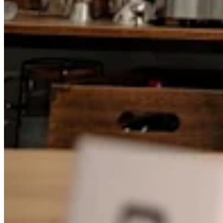
Programa y paga a tu equipo
Administra tu flujo de caja
Haz un seguimiento del rendimiento
Agrega fuentes de ingresos
Descubrir
Descripción general
Cambia a Square
Tipos
Hogar y comercio
Servicios automotrices
Transporte
Contratistas y especialistas
Servicios profesionales
Servicios mascotas