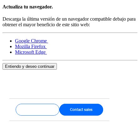
Actualiza tu navegador.
Handheld
Descarga la última versión de un navegador compatible debajo para
Terminal
obtener el mayor beneficio de este sitio web:
Register
Google Chrome
Stand
Mozilla Firefox
Microsoft Edge
Kiosk
Entiendo y deseo continuar
Reader
sin contacto y chip
Reader
banda magnética
Accesorios
Kits
Get started
Contact sales
Ver todo
Descubrir
Resumen de pagos