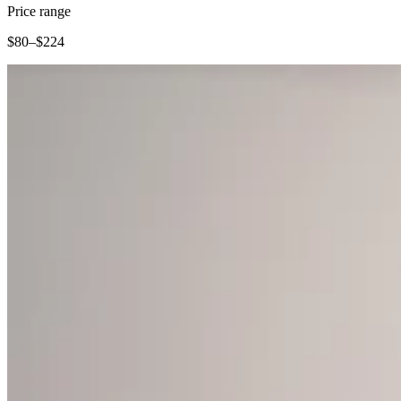
Vino y licor
Price range
Tiendas de comestibles
$80–$224
Jardín
Capacidades
Acepta pagos
Haz un seguimiento del inventario
Agrega fuentes de ingresos
Administra tu flujo de caja
Haz un seguimiento del rendimiento
Haz que tus clientes regresen
Programa y paga a tu equipo
Vincula tu catálogo y configúralo rápidamente
Descubrir
Descripción general