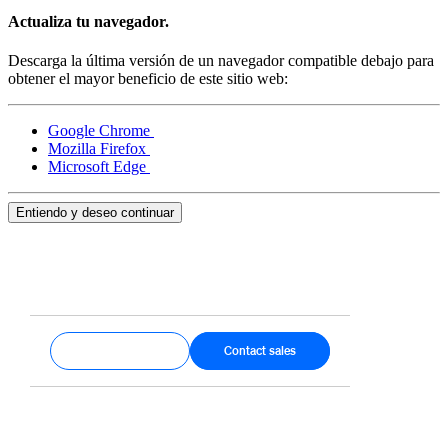
Actualiza tu navegador.
Handheld
Descarga la última versión de un navegador compatible debajo para
Terminal
obtener el mayor beneficio de este sitio web:
Register
Google Chrome
Stand
Mozilla Firefox
Microsoft Edge
Kiosk
Entiendo y deseo continuar
Reader
sin contacto y chip
Reader
banda magnética
Accesorios
Kits
Get started
Contact sales
Ver todo
Descubrir
Resumen de pagos