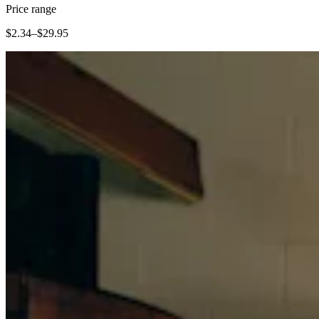
Vino y licor
Price range
Tiendas de comestibles
$2.34–$29.95
Jardín
Capacidades
Acepta pagos
Haz un seguimiento del inventario
Agrega fuentes de ingresos
Administra tu flujo de caja
Haz un seguimiento del rendimiento
Haz que tus clientes regresen
Programa y paga a tu equipo
Vincula tu catálogo y configúralo rápidamente
Descubrir
Descripción general