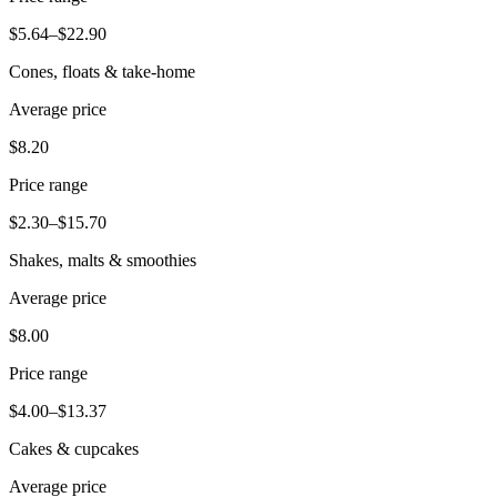
Belleza
$5.64–$22.90
Servicios
Cones, floats & take-home
Average price
Todos los tipos de negocio
$8.20
Productos
Hardware
Price range
Pagos
$2.30–$15.70
Shakes, malts & smoothies
Clientes
Average price
Personal
$8.00
Banca
Price range
Desarrollador
$4.00–$13.37
Todos los productos
Cakes & cupcakes
Lo último
Average price