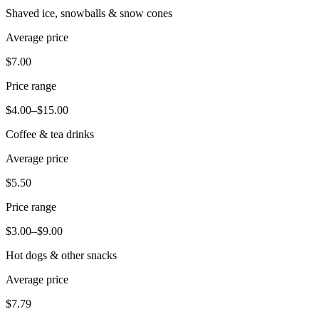
Capacidades
Shaved ice, snowballs & snow cones
Acepta pagos
Average price
Administra pedidos desde un solo lugar
$7.00
Haz que tus clientes regresen
Price range
Haz crecer tu negocio
$4.00–$15.00
Programa y paga a tu equipo
Administra tu flujo de caja
Coffee & tea drinks
Mejora las operaciones
Average price
Descubrir
$5.50
Descripción general
Price range
Cambia a Square
$3.00–$9.00
Tipos
Hot dogs & other snacks
Average price
Ropa
$7.79
Hogar y regalos