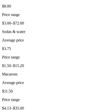
Novedades
$8.00
Registro de funciones
Price range
Descubrir
$3.00–$72.00
Descripción general
Sodas & water
Cambia a Square
Average price
Tipos
$3.75
Cafés
Price range
Servicio rápido
$1.50–$15.20
Servicio completo
Macarons
Bares y cervecerías
Average price
Food trucks
$11.50
Servicios de catering
Price range
Panaderías
$4.13–$35.00