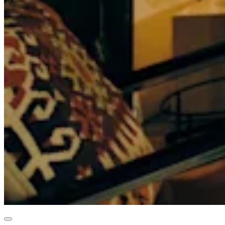
Organizaciones y entidades sin fines de lucro
Servicios limpieza
Jardinería y actividades al aire libre
Diversión
Servicios de salud
Capacidades
Acepta pagos
Consigue más ventas
Mantén todo organizado
Administra el flujo de caja
Destaca tu marca
Automatiza y ahorra tiempo
Haz que tus clientes regresen
Hardware