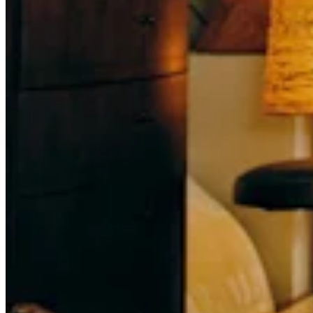
Programa y paga a tu equipo
Administra tu flujo de caja
Haz un seguimiento del rendimiento
Agrega fuentes de ingresos
Descubrir
Descripción general
Cambia a Square
Tipos
Hogar y comercio
Servicios automotrices
Transporte
Contratistas y especialistas
Servicios profesionales
Servicios mascotas