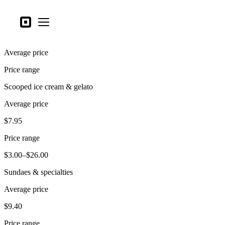
Tipos de negocio
Square
Open menu
Productos
Average price
Hardware
Price range
Precios
Scooped ice cream & gelato
Lo último
Average price
Iniciar sesión
$7.95
Atención al Cliente
Price range
Search
$3.00–$26.00
Proceso de pago
Sundaes & specialties
Tipos de negocio
Average price
Alimentos y bebidas
$9.40
Tienda
Price range