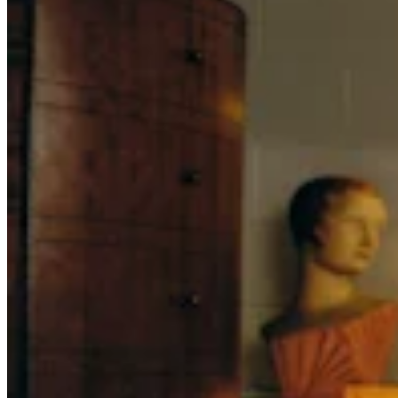
Cambia a Square
Tipos
Salón de belleza
Salón de manicura y pedicura
Peluquería
Spa
Barbería
Tatuajes y piercings
Spa médico
Capacidades
Acepta pagos
Administra tus citas
Atrae nuevos clientes
Haz que tus clientes regresen