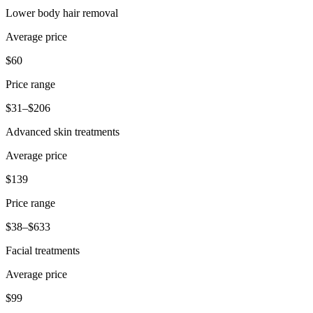
Capacidades
Lower body hair removal
Acepta pagos
Average price
Administra pedidos desde un solo lugar
$60
Haz que tus clientes regresen
Price range
Haz crecer tu negocio
$31–$206
Programa y paga a tu equipo
Administra tu flujo de caja
Advanced skin treatments
Mejora las operaciones
Average price
Descubrir
$139
Descripción general
Price range
Cambia a Square
$38–$633
Tipos
Facial treatments
Average price
Ropa
$99
Hogar y regalos