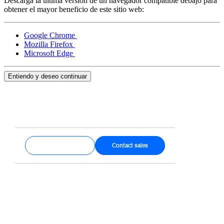
Descarga la última versión de un navegador compatible debajo para
obtener el mayor beneficio de este sitio web:
Handheld
Google Chrome
Terminal
Mozilla Firefox
Microsoft Edge
Register
Stand
Entiendo y deseo continuar
Kiosk
Reader
sin contacto y chip
Reader
banda magnética
Accesorios
Get started
Contact sales
Kits
Ver todo
Descubrir
Resumen de pagos