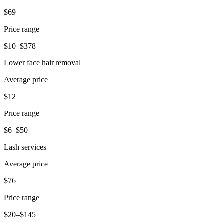
Novedades
$69
Registro de funciones
Price range
Descubrir
$10–$378
Descripción general
Lower face hair removal
Cambia a Square
Average price
Tipos
$12
Cafés
Price range
Servicio rápido
$6–$50
Servicio completo
Lash services
Bares y cervecerías
Average price
Food trucks
$76
Servicios de catering
Price range
Panaderías
$20–$145