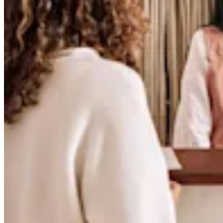
Programa y paga a tu equipo
Administra tu flujo de caja
Haz un seguimiento del rendimiento
Agrega fuentes de ingresos
Descubrir
Descripción general
Cambia a Square
Tipos
Hogar y comercio
Servicios automotrices
Transporte
Contratistas y especialistas
Servicios profesionales
Servicios mascotas