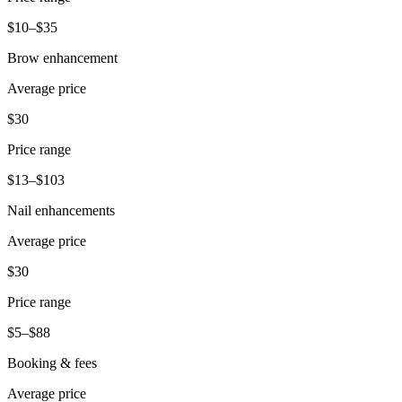
Belleza
$10–$35
Servicios
Brow enhancement
Average price
Todos los tipos de negocio
$30
Productos
Hardware
Price range
Pagos
$13–$103
Nail enhancements
Clientes
Average price
Personal
$30
Banca
Price range
Desarrollador
$5–$88
Todos los productos
Booking & fees
Lo último
Average price