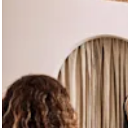
Cambia a Square
Tipos
Salón de belleza
Salón de manicura y pedicura
Peluquería
Spa
Barbería
Tatuajes y piercings
Spa médico
Capacidades
Acepta pagos
Administra tus citas
Atrae nuevos clientes
Haz que tus clientes regresen