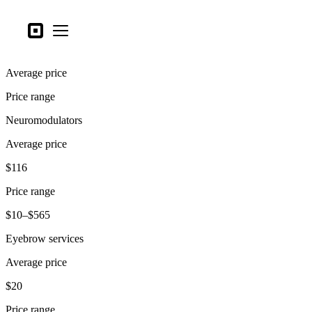
Tipos de negocio
Square
Open menu
Productos
Average price
Hardware
Price range
Precios
Neuromodulators
Lo último
Average price
Iniciar sesión
$116
Atención al Cliente
Price range
Search
$10–$565
Proceso de pago
Eyebrow services
Tipos de negocio
Average price
Alimentos y bebidas
$20
Tienda
Price range