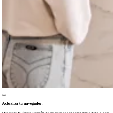
Organizaciones y entidades sin fines de lucro
Servicios limpieza
Jardinería y actividades al aire libre
Diversión
Servicios de salud
Capacidades
Acepta pagos
Consigue más ventas
Mantén todo organizado
Administra el flujo de caja
Destaca tu marca
Automatiza y ahorra tiempo
Haz que tus clientes regresen
Actualiza tu navegador.
Hardware