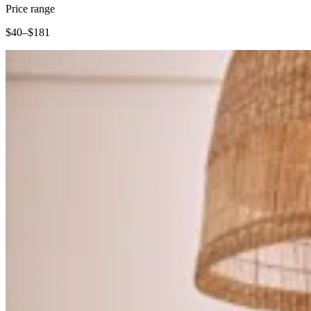
Vino y licor
Price range
Tiendas de comestibles
$40–$181
Jardín
Capacidades
Acepta pagos
Haz un seguimiento del inventario
Agrega fuentes de ingresos
Administra tu flujo de caja
Haz un seguimiento del rendimiento
Haz que tus clientes regresen
Programa y paga a tu equipo
Vincula tu catálogo y configúralo rápidamente
Descubrir
Descripción general