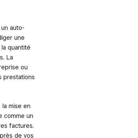
 un auto-
diger une
la quantité
s. La
treprise ou
s prestations
 la mise en
tre comme un
es factures.
uprès de vos