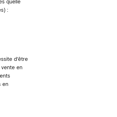
es quelle
s) :
ssite d’être
 vente en
ents
s en