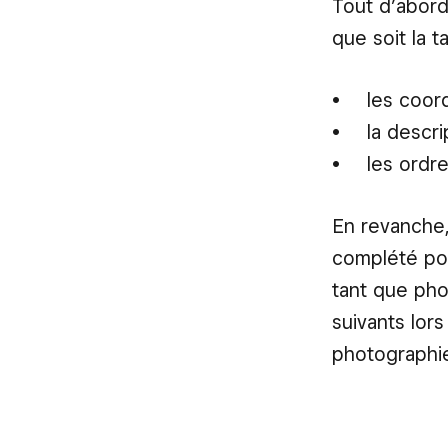
Tout d’abord
que soit la t
les coor
la descri
les ordr
En revanche,
complété pou
tant que ph
suivants lor
photographie