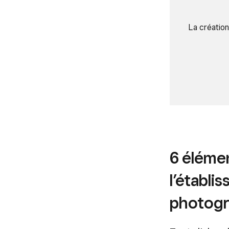
La création
6 éléme
l’établi
photogr