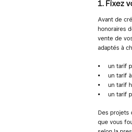
1. Fixez v
Avant de cré
honoraires d
vente de vos
adaptés à ch
un tarif
un tarif 
un tarif h
un tarif
Des projets 
que vous fou
selon la pre