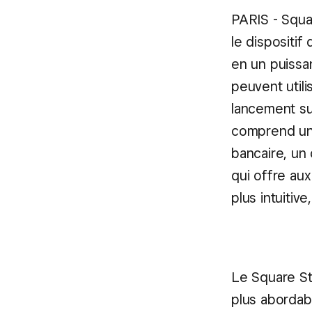
PARIS - Squa
le dispositi
en un puissa
peuvent utili
lancement su
comprend une
bancaire, un
qui offre au
plus intuitive
Le Square St
plus abordab