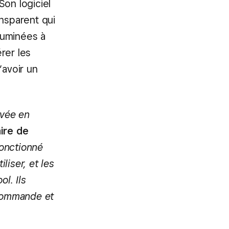
Son logiciel
ansparent qui
luminées à
rer les
’avoir un
ivée en
ire de
fonctionné
liser, et les
l. Ils
 commande et