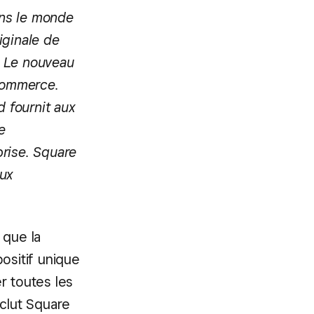
ans le monde
iginale de
 Le nouveau
 commerce.
d fournit aux
e
prise. Square
aux
 que la
ositif unique
r toutes les
nclut Square