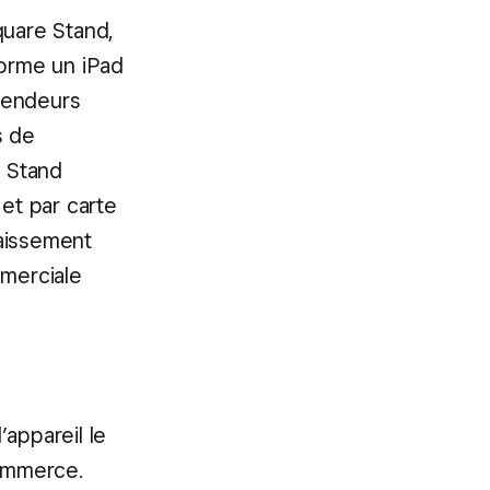
quare Stand,
forme un iPad
vendeurs
s de
 Stand
et par carte
caissement
mmerciale
appareil le
commerce.