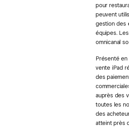
pour restaur
peuvent util
gestion des e
équipes. Les
omnicanal so
Présenté en 
vente iPad r
des paiement
commerciales
auprès des v
toutes les n
des acheteur
atteint près