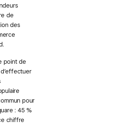
endeurs
re de
tion des
mmerce
d.
e point de
 d’effectuer
s
opulaire
e commun pour
quare : 45 %
e chiffre