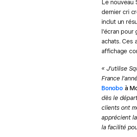
Le nouveau S
dernier cri 
inclut un ré
l’écran pour
achats. Ces a
affichage co
« J’utilise S
France l’anné
Bonobo
à Mo
dès le départ.
clients ont m
apprécient l
la facilité po