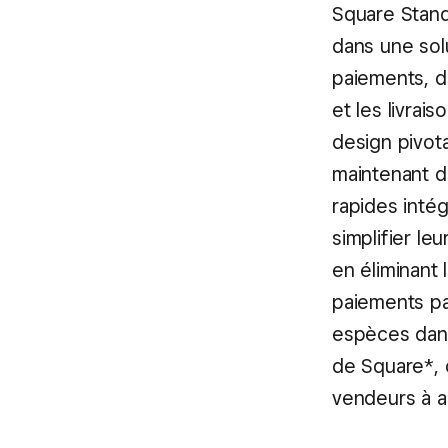
Square Stand
dans une sol
paiements, de
et les livra
design pivot
maintenant de
rapides inté
simplifier le
en éliminant
paiements pa
espèces dans
de Square*, c
vendeurs à a