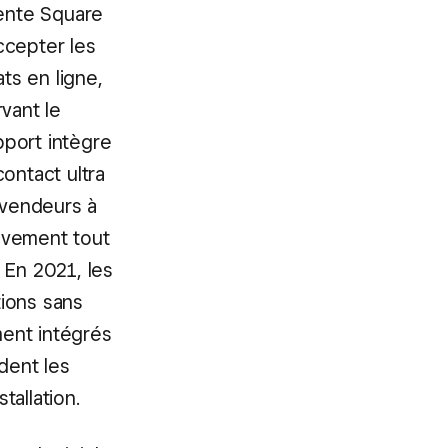
vente Square
ccepter les
ts en ligne,
vant le
pport intègre
ontact ultra
 vendeurs à
ouvement tout
 En 2021, les
ions sans
ent intégrés
dent les
allation.