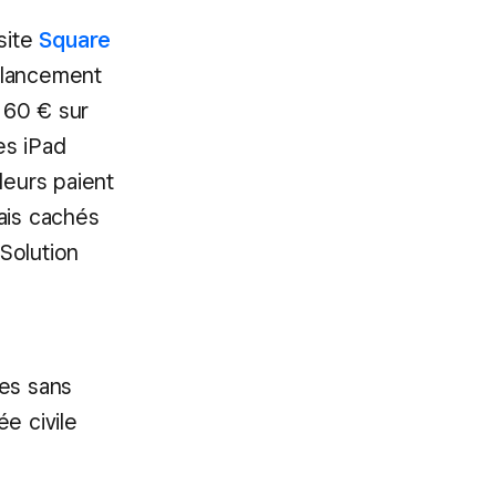
site
Square
 lancement
 60 € sur
es iPad
deurs paient
ais cachés
 Solution
les sans
e civile