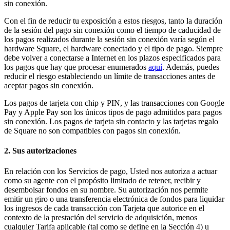
sin conexión.
Square Kiosk
Con el fin de reducir tu exposición a estos riesgos, tanto la duración
Desenvolupadors i solucions
de la sesión del pago sin conexión como el tiempo de caducidad de
los pagos realizados durante la sesión sin conexión varía según el
Descobrir
hardware Square, el hardware conectado y el tipo de pago. Siempre
debe volver a conectarse a Internet en los plazos especificados para
Màrqueting
los pagos que hay que procesar enumerados
aquí
. Además, puedes
reducir el riesgo estableciendo un límite de transacciones antes de
Square AI
aceptar pagos sin conexión.
Fidelització
Los pagos de tarjeta con chip y PIN, y las transacciones con Google
Directori de clients
Pay y Apple Pay son los únicos tipos de pago admitidos para pagos
sin conexión. Los pagos de tarjeta sin contacto y las tarjetas regalo
Targetes regal
de Square no son compatibles con pagos sin conexión.
Photo Studio
2. Sus autorizaciones
Descobrir
En relación con los Servicios de pago, Usted nos autoriza a actuar
como su agente con el propósito limitado de retener, recibir y
Gestió de torns
desembolsar fondos en su nombre. Su autorización nos permite
emitir un giro o una transferencia electrónica de fondos para liquidar
Gestió de permisos i accessos
los ingresos de cada transacción con Tarjeta que autorice en el
contexto de la prestación del servicio de adquisición, menos
Descobrir
cualquier Tarifa aplicable (tal como se define en la Sección 4) u