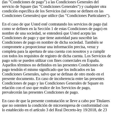
(las "Condiciones de pago") a las Condiciones Generales del
Serveis
servicio de Square (las “Condiciones Generales”) y cualquier otra
condición específica de los Servicios (tal como se definen en las
Condiciones Generales) que utilice (las "Condiciones Particulares").
Tots els tipus d'empreses
En el caso de que Usted esté contratando los servicios de pago (tal
Productes
como se definen en la Sección 1 de estas Condiciones de pago) en
Pagaments
nombre de una sociedad, se entenderá que Usted acepta las
Condiciones de pago y que tiene autoridad para suscribir las
Clients
Condiciones de pago en nombre de dicha sociedad. También se
compromete a proporcionar una información precisa, veraz y
Personal
completa para la apertura de una cuenta con nosotros y a cumplir
con todos los requisitos de registro de dicha cuenta. Los Servicios de
Desenvolupadors
pago solo se pueden utilizar con fines comerciales en España.
Aquellos términos no definidos en las presentes Condiciones de
pago tendrán el mismo significado que los indicados en las
Condiciones Generales, salvo que se definan de otro modo en el
Square Register
presente documento. En caso de incoherencia entre las presentes
Condiciones de pago y las Condiciones Generales de Square en
Square Terminal
relación con el uso que realice de los Servicios de pago,
prevalecerán las presentes Condiciones de pago.
Square Stand
En caso de que la presente contratación se lleve a cabo por Titulares
Square Kiosk
que no ostenten la condición de microempresa de conformidad con
lo establecido en el artículo 3 del Real Decreto-ley 19/2018, de 23
Square Handheld