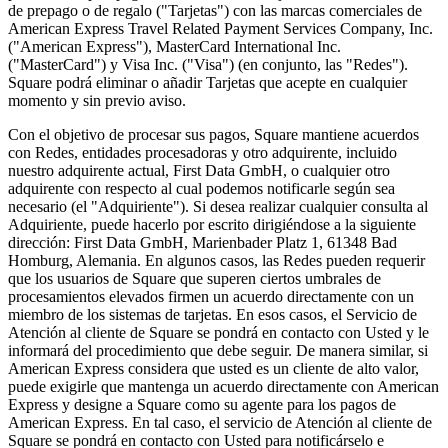
Supermercats i botigues d'alimentació
de prepago o de regalo ("Tarjetas") con las marcas comerciales de
American Express Travel Related Payment Services Company, Inc.
("American Express"), MasterCard International Inc.
Descobrir
("MasterCard") y Visa Inc. ("Visa") (en conjunto, las "Redes").
Square podrá eliminar o añadir Tarjetas que acepte en cualquier
Vista general
momento y sin previo aviso.
Tipos
Con el objetivo de procesar sus pagos, Square mantiene acuerdos
con Redes, entidades procesadoras y otro adquirente, incluido
Centres d'estètica
nuestro adquirente actual, First Data GmbH, o cualquier otro
adquirente con respecto al cual podemos notificarle según sea
Centres de manicura i pedicura
necesario (el "Adquiriente"). Si desea realizar cualquier consulta al
Adquiriente, puede hacerlo por escrito dirigiéndose a la siguiente
Perruqueries
dirección: First Data GmbH, Marienbader Platz 1, 61348 Bad
Homburg, Alemania. En algunos casos, las Redes pueden requerir
Centres de benestar
que los usuarios de Square que superen ciertos umbrales de
Barberies
procesamientos elevados firmen un acuerdo directamente con un
miembro de los sistemas de tarjetas. En esos casos, el Servicio de
Estudis de tatuatges i pírcings
Atención al cliente de Square se pondrá en contacto con Usted y le
informará del procedimiento que debe seguir. De manera similar, si
Descobrir
American Express considera que usted es un cliente de alto valor,
puede exigirle que mantenga un acuerdo directamente con American
Vista general
Express y designe a Square como su agente para los pagos de
American Express. En tal caso, el servicio de Atención al cliente de
Square se pondrá en contacto con Usted para notificárselo e
Tipos