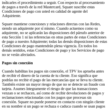
indicarles el procedimiento a seguir. Con respecto al procesamiento
de pagos a través de la red Mastercard, Square suscribe estas
Llar i reparació
Condiciones de pago con usted en calidad de agente del
Adquiriente.
Festivals i esdeveniments
Centres de salut i clíniques
Square mantiene conexiones y relaciones directas con las Redes,
siendo un adquirente por sí mismo. Cuando actuemos como su
Professionals de la salut i el fitnes
adquirente, no se aplicarán las disposiciones del párrafo anterior de
esta Sección 1 ni las referencias en otras partes de estas Condiciones
de pago a nuestro Adquirente; todas las demás disposiciones de estas
Descobrir
Condiciones de pago mantendrán plena vigencia. En todos los
demás sentidos, estas Condiciones de pago y los Servicios de pago
Solucions de pagament
no se verán afectados.
Software de TPV
Pagos sin conexión
Software de TPV per a hostaleria
Cuando habilitas los pagos sin conexión, el TPV los aprueba antes
Software de TPV per a comerços
de recibir el dinero de la cuenta de tu cliente. Eso significa que
podrías no recibir el pago de las mercancías que se lleva tu cliente.
Software de TPV per a cites
También existe un mayor riesgo de que no se detecte un fraude con
tarjeta. Asumes íntegramente el riesgo de que las transacciones
Factures
venzan o se rechacen, así como de recibir devoluciones de pagos y
Comandes online
reclamaciones relacionadas con los pagos que procesas sin
conexión. Square no puede ponerse en contacto con ningún cliente
Botiga virtual
en su nombre si un pago se rechaza o caduca cuando se usan pagos