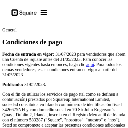
Tipus d'activitat
Square
Open menu
Productes
General
Hardware
Condiciones de pago
Preus
Recursos
Fecha de entrada en vigor:
31/07/2023 para vendedores que abren
una Cuenta de Square antes del 31/05/2023. Para conocer las
condiciones vigentes hasta entonces, haga clic
aquí
. Para todos los
Inicia la sessió
demás vendedores, estas condiciones entran en vigor a partir del
31/05/2023.
Centre d'ajuda
Publicado:
31/05/2023.
Proceso de pago
Con el fin de utilizar los servicios de pago (tal como se definen a
Tipus d'activitat
continuación) prestados por Squareup International Limited,
Hostaleria
sociedad constituida en Irlanda con número de identificación fiscal
3426675NH y con domicilio social en 70 Sir John Rogerson"s
Comerços
Quay , Dublín 2, Irlanda, inscrita en el Registro Mercantil de Irlanda
con el número 583287 ("Square", "nosotros", "nuestro" o "nos"),
Estètica i cura personal
Ssted se compromete a aceptar las presentes condiciones adicionales