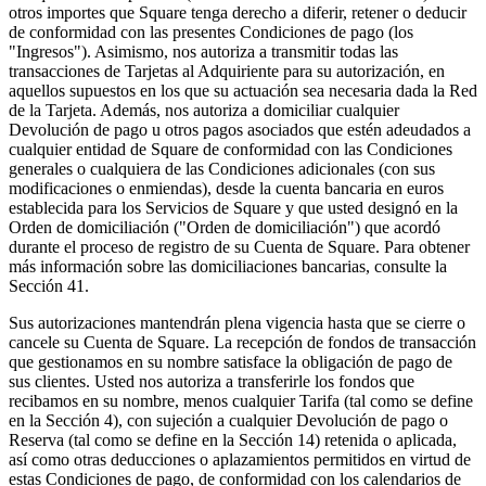
otros importes que Square tenga derecho a diferir, retener o deducir
Plataforma per a desenvolupadors
de conformidad con las presentes Condiciones de pago (los
"Ingresos"). Asimismo, nos autoriza a transmitir todas las
Centre d'aplicacions
transacciones de Tarjetas al Adquiriente para su autorización, en
aquellos supuestos en los que su actuación sea necesaria dada la Red
de la Tarjeta. Además, nos autoriza a domiciliar cualquier
No tens cap article a la cistella
Devolución de pago u otros pagos asociados que estén adeudados a
cualquier entidad de Square de conformidad con las Condiciones
Compra hardware
generales o cualquiera de las Condiciones adicionales (con sus
modificaciones o enmiendas), desde la cuenta bancaria en euros
establecida para los Servicios de Square y que usted designó en la
Orden de domiciliación ("Orden de domiciliación") que acordó
Mostra la cistella
durante el proceso de registro de su Cuenta de Square. Para obtener
más información sobre las domiciliaciones bancarias, consulte la
Historial de comandes
Sección 41.
Sus autorizaciones mantendrán plena vigencia hasta que se cierre o
cancele su Cuenta de Square. La recepción de fondos de transacción
que gestionamos en su nombre satisface la obligación de pago de
sus clientes. Usted nos autoriza a transferirle los fondos que
recibamos en su nombre, menos cualquier Tarifa (tal como se define
en la Sección 4), con sujeción a cualquier Devolución de pago o
Reserva (tal como se define en la Sección 14) retenida o aplicada,
así como otras deducciones o aplazamientos permitidos en virtud de
estas Condiciones de pago, de conformidad con los calendarios de