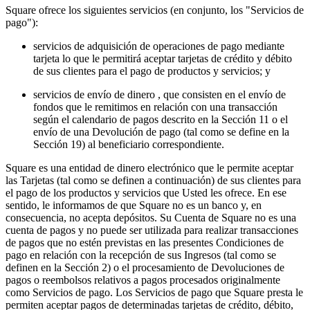
Square ofrece los siguientes servicios (en conjunto, los "Servicios de
Vista general
pago"):
servicios de adquisición de operaciones de pago mediante
Tipos
tarjeta lo que le permitirá aceptar tarjetas de crédito y débito
de sus clientes para el pago de productos y servicios; y
Cafeteries
servicios de envío de dinero , que consisten en el envío de
Fleca
fondos que le remitimos en relación con una transacción
según el calendario de pagos descrito en la Sección 11 o el
Restaurants
envío de una Devolución de pago (tal como se define en la
Bars i cerveseries
Sección 19) al beneficiario correspondiente.
Square es una entidad de dinero electrónico que le permite aceptar
Descobrir
las Tarjetas (tal como se definen a continuación) de sus clientes para
el pago de los productos y servicios que Usted les ofrece. En ese
Vista general
sentido, le informamos de que Square no es un banco y, en
consecuencia, no acepta depósitos. Su Cuenta de Square no es una
Tipos
cuenta de pagos y no puede ser utilizada para realizar transacciones
de pagos que no estén previstas en las presentes Condiciones de
Roba i accessoris
pago en relación con la recepción de sus Ingresos (tal como se
definen en la Sección 2) o el procesamiento de Devoluciones de
Mobles i articles per a la llar
pagos o reembolsos relativos a pagos procesados originalmente
como Servicios de pago. Los Servicios de pago que Square presta le
Cellers i licoreries
permiten aceptar pagos de determinadas tarjetas de crédito, débito,