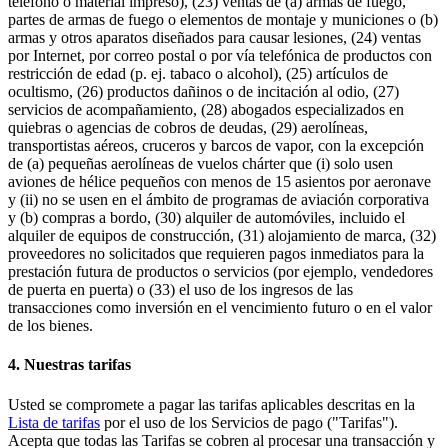
teléfono o material impreso), (23) ventas de (a) armas de fuego,
partes de armas de fuego o elementos de montaje y municiones o (b)
armas y otros aparatos diseñados para causar lesiones, (24) ventas
por Internet, por correo postal o por vía telefónica de productos con
restricción de edad (p. ej. tabaco o alcohol), (25) artículos de
ocultismo, (26) productos dañinos o de incitación al odio, (27)
servicios de acompañamiento, (28) abogados especializados en
quiebras o agencias de cobros de deudas, (29) aerolíneas,
transportistas aéreos, cruceros y barcos de vapor, con la excepción
de (a) pequeñas aerolíneas de vuelos chárter que (i) solo usen
aviones de hélice pequeños con menos de 15 asientos por aeronave
y (ii) no se usen en el ámbito de programas de aviación corporativa
y (b) compras a bordo, (30) alquiler de automóviles, incluido el
alquiler de equipos de construcción, (31) alojamiento de marca, (32)
proveedores no solicitados que requieren pagos inmediatos para la
prestación futura de productos o servicios (por ejemplo, vendedores
de puerta en puerta) o (33) el uso de los ingresos de las
transacciones como inversión en el vencimiento futuro o en el valor
de los bienes.
4. Nuestras tarifas
Usted se compromete a pagar las tarifas aplicables descritas en la
Lista de tarifas
por el uso de los Servicios de pago ("Tarifas").
Acepta que todas las Tarifas se cobren al procesar una transacción y