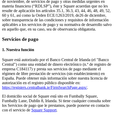
de noviembre, de servicios de pago y otras medidas urgentes en
materia financiera (“RDLSP”), éste y Square acuerdan que no les
Square Reader
resulte de aplicación los artículos 35.1, 36.3, 43, 44, 46, 48, 49, 52,
60 y 61, así como la Orden ECE/1263/2019, de26 de diciembre,
Accesoris
sobre transparencia de las condiciones y requisitos de información
aplicables a los servicios de pago y su normativa de desarrollo salvo
Equips i paquets
en aquello que, en su caso, sea de observancia obligatoria.
Hardware
Servicios de pago
Recursos
1. Nuestra función
Centre d'aplicacions
Square está autorizado por el Banco Central de Irlanda (el "Banco
Blog
Central") como una entidad de dinero electrónico (n.º de registro de
Opinions d'altres negocis
empresa C184117) y presta sus servicios de pago mediante el
Registre de funcions
régimen de libre prestación de servicios (sin establecimiento) en
España. Puede obtener más información sobre nuestra licencia de
Full de ruta
autorización en el registro público disponible en:
Centre d'ajuda
https://registers.centralbank.ie/FirmSearchPage.aspx/
.
Comunitat Square
El domicilio social de Square está sito en Fumbally Square,
Contacta amb l'equip de vendes
Fumbally Lane, Dublín 8, Irlanda. Si tiene cualquier consulta sobre
Quant a Square
los Servicios de pago que le prestamos, puede ponerse en contacto
con el servicio de
Square Support
.
Descobrir