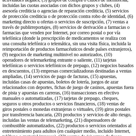
incluidas las cuotas asociadas con dichos grupos y clubes, (4)
asesoría crediticia o agencias de reparación crediticia, (5) servicios
de protección crediticia o de protección contra robo de identidad, (6)
marketing directo u ofertas o servicios de suscripción, (7) ventas a
través de publirreportajes, (8) servicios de derivación a farmacias o
farmacias que venden por Internet, por correo postal o por vía
telefónica (donde la prescripción de medicamentos se realiza con
una consulta telefónica o telemática, sin una visita física, incluida la
reimportación de productos farmacéuticos desde países extranjeros),
(9) negocios de marketing multinivel no autorizados, (10)
operadores de telemarketing entrante o saliente, (11) tarjetas
telefónicas o servicios telefónicos de prepago, (12) negocios basados
en descuentos, (13) empresas comercializadoras destinadas a ventas
ampliadas, (14) servicios de pago de facturas, (15) apuestas,
incluidas casas de apuestas, boletos de lotería, juegos de azar
relacionados con deportes, fichas de juego de casinos, apuestas fuera
de pista y apuestas en carreras, (16) transacciones en efectivo
manuales o automatizadas, (17) tarjetas de prepago, cheques,
seguros u otros productos o servicios financieros, (18) ventas de
giros postales o monedas extranjeras o virtuales, (19) giros postales
por transferencia bancaria, (20) productos y servicios de alto riesgo,
incluidas las ventas de telemarketing, (21) dispensadores de
combustible automatizados, (22) productos o servicios orientados al
entretenimiento para adultos (en cualquier medio, incluido Internet,