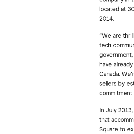
located at 3
2014.
“We are thril
tech communi
government, 
have already 
Canada. We'
sellers by e
commitment t
In July 2013
that accommo
Square to ex