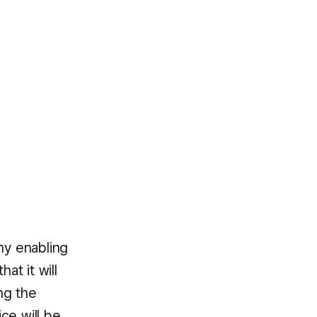
y enabling
at it will
ng the
ce will be