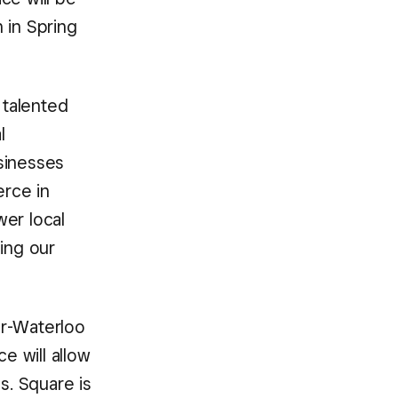
 in Spring
 talented
l
sinesses
erce in
er local
ing our
er-Waterloo
 will allow
. Square is