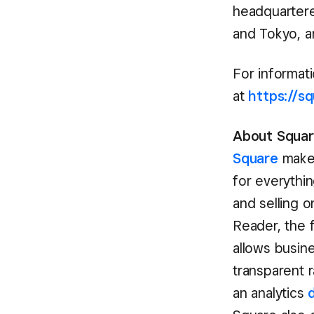
headquartered
and Tokyo, 
For informati
at
https://s
About Square
Square
makes
for everythin
and selling o
Reader, the 
allows busin
transparent r
an analytics