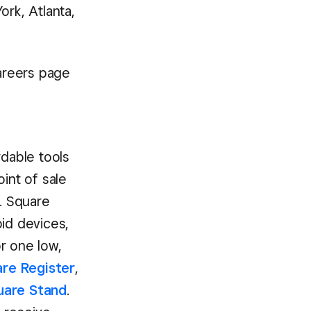
ork, Atlanta,
careers page
dable tools
int of sale
w. Square
oid devices,
r one low,
re Register
,
uare Stand
.