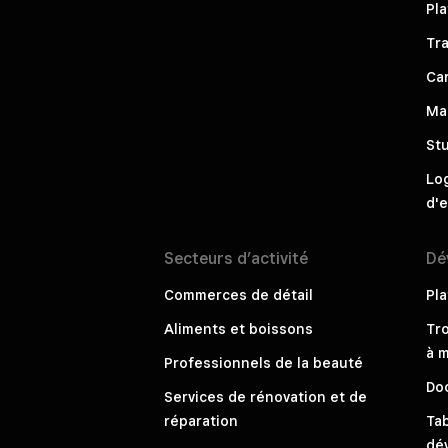
Pla
Tra
Ca
Ma
St
Log
d'e
Secteurs
d’activité
Dé
Commerces de détail
Pl
Aliments et boissons
Tr
à m
Professionnels de la beauté
Do
Services de rénovation et de
réparation
Ta
dé