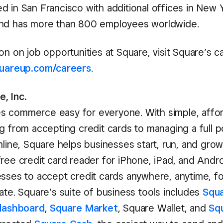
 in San Francisco with additional offices in New Y
and has more than 800 employees worldwide.
on on job opportunities at Square, visit Square’s 
quareup.com/careers
.
, Inc.
 commerce easy for everyone. With simple, affor
g from accepting credit cards to managing a full po
nline, Square helps businesses start, run, and gro
free credit card reader for iPhone, iPad, and Andr
esses to accept credit cards anywhere, anytime, fo
ate. Square’s suite of business tools includes
Squa
dashboard
,
Square Market
, Square Wallet, and
Sq