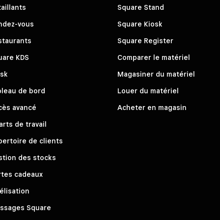
aillants
Square Stand
ndez-vous
Square Kiosk
staurants
Square Register
uare KDS
Comparer le matériel
osk
Magasiner du matériel
bleau de bord
Louer du matériel
cès avancé
Acheter en magasin
rts de travail
ertoire de clients
stion des stocks
rtes cadeaux
élisation
ssages Square