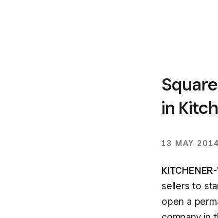
Square
in Kit
13 MAY 201
KITCHENER-
sellers to st
open a perma
company in t