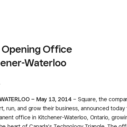
 Opening Office
chener-Waterloo
4
WATERLOO – May 13, 2014
– Square, the compan
art, run, and grow their business, announced today th
nent office in Kitchener-Waterloo, Ontario, growi
he heart of Canada’s Technology Triangle. The offi