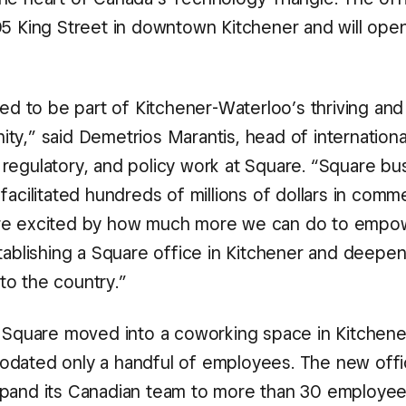
05 King Street in downtown Kitchener and will open
led to be part of Kitchener-Waterloo’s thriving and
ty,” said Demetrios Marantis, head of internationa
regulatory, and policy work at Square. “Square bu
facilitated hundreds of millions of dollars in comm
re excited by how much more we can do to empow
stablishing a Square office in Kitchener and deepen
o the country.”
, Square moved into a coworking space in Kitchen
dated only a handful of employees. The new office
pand its Canadian team to more than 30 employees