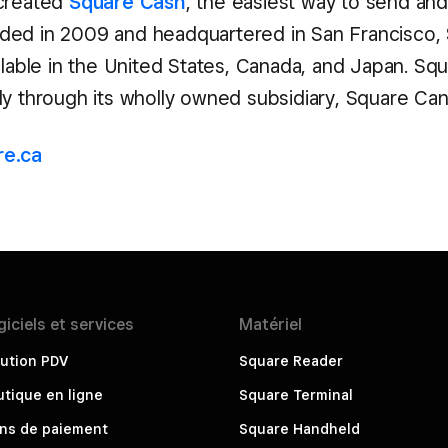
 created
Square Cash
, the easiest way to send an
ed in 2009 and headquartered in San Francisco, 
ailable in the United States, Canada, and Japan. Sq
ly through its wholly owned subsidiary, Square Can
e.ca
giciels et
services
Matériel
ution PDV
Square Reader
tique en ligne
Square Terminal
ens de paiement
Square Handheld