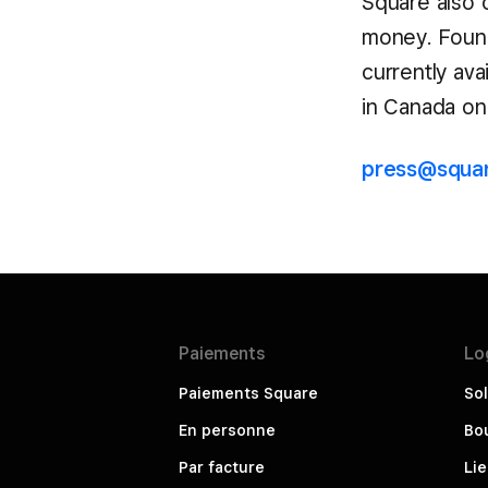
Square also
money. Found
currently av
in Canada on
press@squar
Paiements
Lo
Paiements Square
Sol
En personne
Bou
Par facture
Li