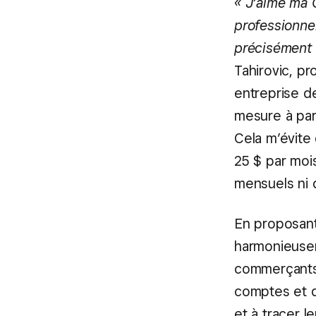
« J’aime ma C
professionnel
précisément 
Tahirovic, pr
entreprise d
mesure à part
Cela m’évite 
25 $ par mois
mensuels ni d
En proposant 
harmonieusem
commerçants
comptes et d
et à tracer l