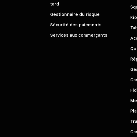
tard
Sq
Gestionnaire du risque
Ki
Sécurité des paiements
Ta
Services aux commerçants
Ac
Qua
Rép
Ge
Ca
Fid
Me
Pla
Tra
Ca