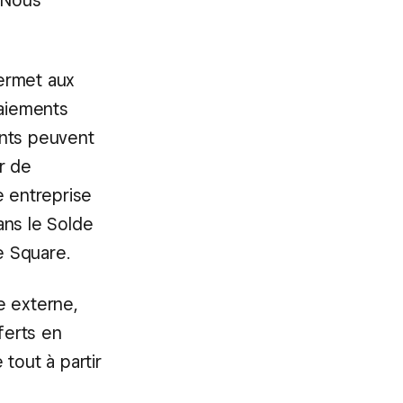
. Nous
ermet aux
aiements
ants peuvent
ir de
e entreprise
ans le Solde
e Square.
e externe,
ferts en
e tout à partir