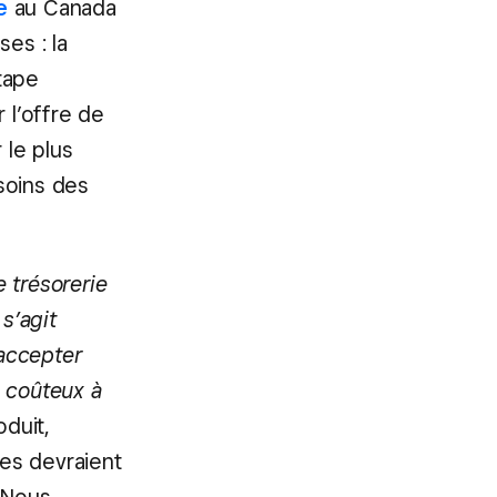
e
au Canada
es : la
tape
 l’offre de
 le plus
soins des
e trésorerie
s’agit
’accepter
s coûteux à
oduit,
es devraient