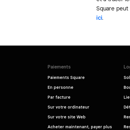
Square peut a
ici
.
Paiements
Lo
Paiements Square
Sol
En personne
Bou
Par facture
Li
Sur votre ordinateur
Dét
Sur votre site Web
Re
Acheter maintenant, payer plus
Re