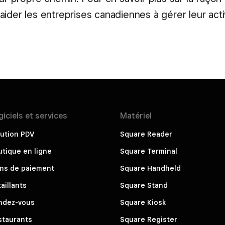
ider les entreprises canadiennes à gérer leur activ
giciels et
services
Matériel
ution PDV
Square Reader
tique en ligne
Square Terminal
ens de paiement
Square Handheld
aillants
Square Stand
ndez-vous
Square Kiosk
staurants
Square Register