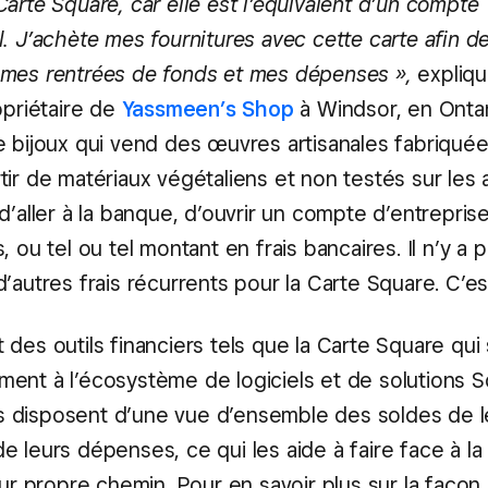
arte Square, car elle est l’équivalent d’un compte
. J’achète mes fournitures avec cette carte afin d
mes rentrées de fonds et mes dépenses »,
expliq
opriétaire de
Yassmeen’s Shop
à Windsor, en Ontar
e bijoux qui vend des œuvres artisanales fabriquée
ir de matériaux végétaliens et non testés sur les 
d’aller à la banque, d’ouvrir un compte d’entrepris
, ou tel ou tel montant en frais bancaires. Il n’y a p
’autres frais récurrents pour la Carte Square. C’est
des outils financiers tels que la Carte Square qui 
ent à l’écosystème de logiciels et de solutions S
 disposent d’une vue d’ensemble des soldes de l
e leurs dépenses, ce qui les aide à faire face à l
eur propre chemin. Pour en savoir plus sur la façon