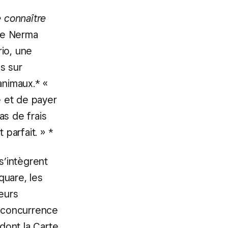
e connaître
ue Nerma
io, une
s sur
animaux.* «
e et de payer
as de frais
 parfait. » *
s’intègrent
quare, les
eurs
a concurrence
 dont la Carte