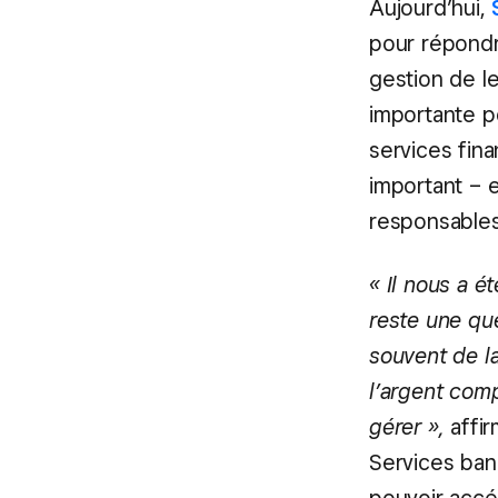
Aujourd’hui,
pour répondre
gestion de l
importante po
services fin
important – 
responsables
« Il nous a é
reste une que
souvent de la
l’argent com
gérer »,
affir
Services ban