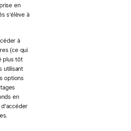
 prise en
s s’élève à
ccéder à
res (ce qui
 plus tôt
utilisant
s options
ntages
fonds en
té d’accéder
es.