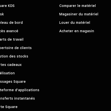
uare KDS
Comparer le matériel
osk
Magasiner du matériel
bleau de bord
Louer du matériel
cès avancé
Acheter en magasin
rts de travail
ertoire de clients
stion des stocks
rtes cadeaux
élisation
ssages Square
teforme d’applications
nsferts instantanés
rte Square