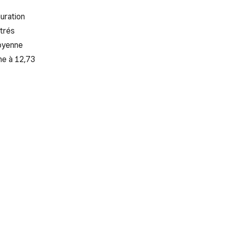
auration
trés
moyenne
ne à 12,73