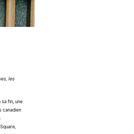
es, les
 sa fin, une
s canadien
s
 Square,