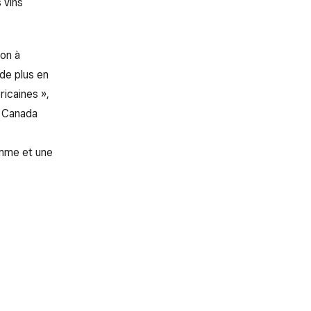
 vins
ion à
 de plus en
ricaines »,
e Canada
amme et une