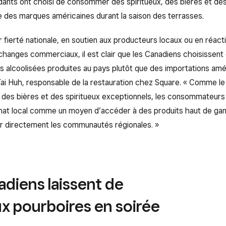
ants ont choisi de consommer des spiritueux, des bières et des
e des marques américaines durant la saison des terrasses.
r fierté nationale, en soutien aux producteurs locaux ou en réact
échanges commerciaux, il est clair que les Canadiens choisissent
s alcoolisées produites au pays plutôt que des importations amé
Tai Huh, responsable de la restauration chez Square. « Comme l
, des bières et des spiritueux exceptionnels, les consommateurs
chat local comme un moyen d’accéder à des produits haut de g
ir directement les communautés régionales. »
diens laissent de
x pourboires en soirée