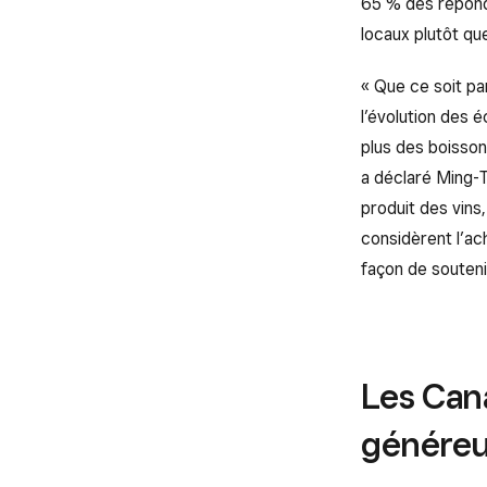
65 % des répond
locaux plutôt qu
« Que ce soit pa
l’évolution des 
plus des boisson
a déclaré Ming-
produit des vins
considèrent l’a
façon de souten
Les Cana
généreu