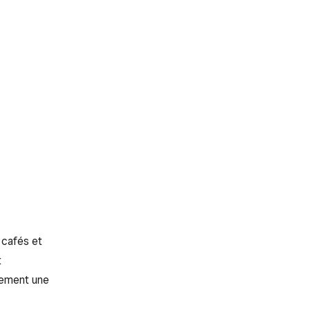
 cafés et
t
rement une