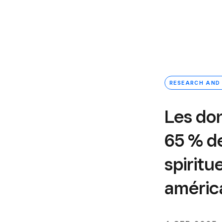
RESEARCH AND
Les do
65 % d
spirit
américa