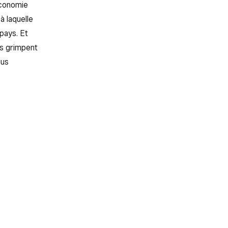
économie
à laquelle
pays. Et
es grimpent
lus